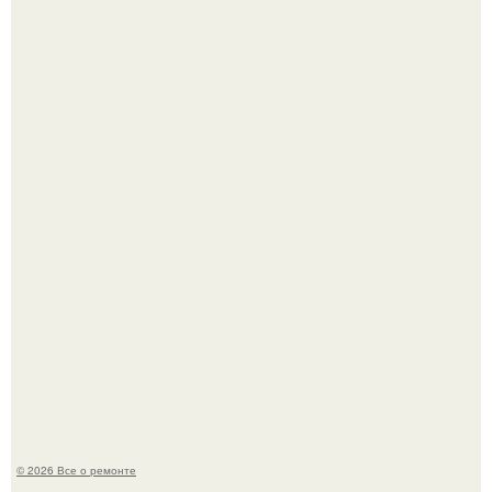
В Китaе обнаружили гигaнтскую воронку глубиной в 200
метров с первобытным лесом внутри.
Два турецких волшебника, два разных поколения - и
одна общая страсть.
© 2026 Все о ремонте