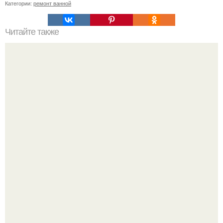
Категории:
ремонт ванной
Читайте также
Жена высмотрела в интернете, как сделать плитку в
форме камней своими руками.