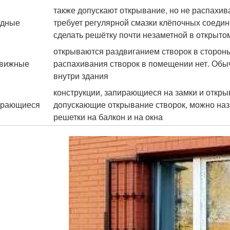
также допускают открывание, но не распахив
адные
требует регулярной смазки клёпочных соеди
сделать решётку почти незаметной в открыто
открываются раздвиганием створок в стороны.
движные
распахивания створок в помещении нет. Об
внутри здания
конструкции, запирающиеся на замки и откр
ирающиеся
допускающие открывание створок, можно наз
решетки на балкон и на окна