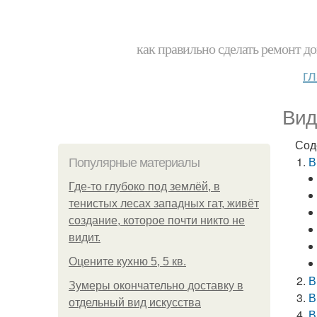
как правильно сделать ремонт до
г
Вид
Сод
В
Популярные материалы
Где-то глубоко под землёй, в
тенистых лесах западных гат, живёт
создание, которое почти никто не
видит.
Оцените кухню 5, 5 кв.
В
Зумеры окончательно доставку в
В
отдельный вид искусства
В