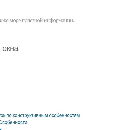
 также море полезной информации.
 окна
ок по конструктивным особенностям
 Особенности
к