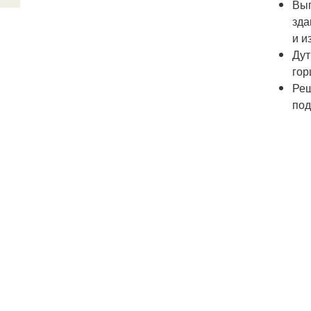
Вып
зда
и и
Дут
гор
Реш
под