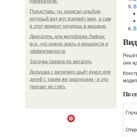
превратили.
В
Представь: ты записал альбом,
который вот-вот взорвёт мир, а сам
в этот момент ночуешь в машине.
В
Двигатель для мотоблока Лифан:
Вид
все, что нужно знать о мощности и
эффективности
Решёт
Заточка сверла по металлу.
они и
Дедушка с витилиго шьёт кукол для
Конст
детей с таким же диагнозом - и это
модел
трогает до слёз.
По с
Глух
Отк