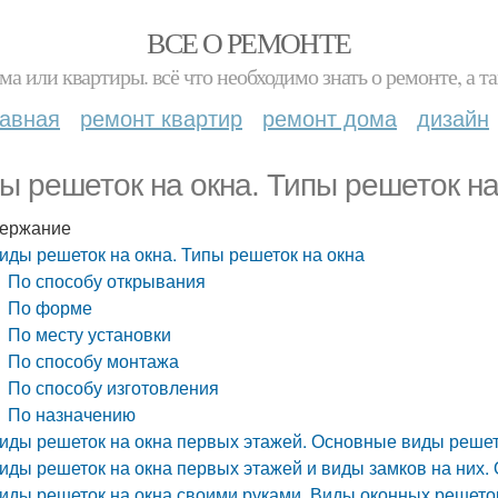
ВСЕ О РЕМОНТЕ
ма или квартиры. всё что необходимо знать о ремонте, а
лавная
ремонт квартир
ремонт дома
дизайн
ы решеток на окна. Типы решеток на
ержание
иды решеток на окна. Типы решеток на окна
По способу открывания
По форме
По месту установки
По способу монтажа
По способу изготовления
По назначению
иды решеток на окна первых этажей. Основные виды решет
иды решеток на окна первых этажей и виды замков на них.
иды решеток на окна своими руками. Виды оконных решето