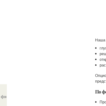
Наша 
глу
реш
отк
рас
Опцио
предс
По ф
⇦
Про