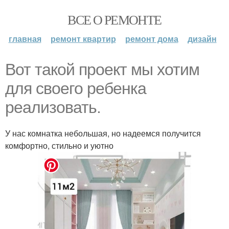
ВСЕ О РЕМОНТЕ
главная
ремонт квартир
ремонт дома
дизайн
Вот такой проект мы хотим
для своего ребенка
реализовать.
У нас комнатка небольшая, но надеемся получится
комфортно, стильно и уютно