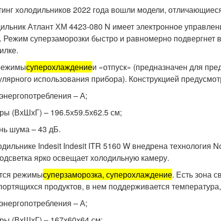
тинг холодильников 2022 года вошли модели, отличающиес
ильник Атлант ХМ 4423-080 N имеет электронное управлен
. Режим суперзаморозки быстро и равномерно подвергнет 
илке.
режимы
суперохлаждение
и «отпуск» (предназначен для пр
улярного использования прибора). Конструкцией предусм
 энергопотребления – А;
ры (ВхШхГ) – 196.5х59.5х62.5 см;
нь шума – 43 дБ.
одильнике Indesit Indesit ITR 5160 W внедрена технология N
одсветка ярко освещает холодильную камеру.
тся режимы
суперзаморозка, суперохлаждение
. Есть зона 
портящихся продуктов, в нем поддерживается температура, 
 энергопотребления – А;
ры (ВхШхГ) – 167х60х64 см;