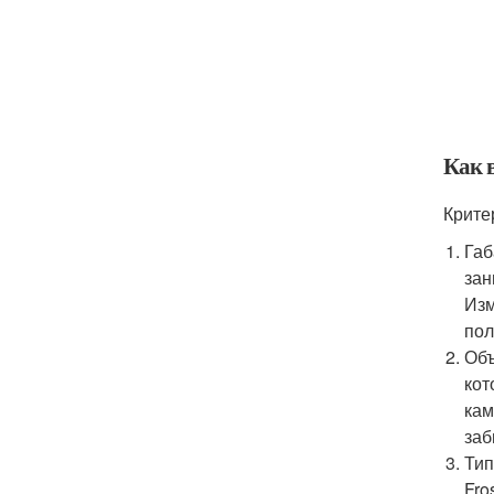
Как 
Крите
Габ
зан
Изм
пол
Объ
кот
кам
заб
Тип
Fro