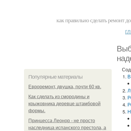
как правильно сделать ремонт до
г
Выб
над
Сод
В
Популярные материалы
Евроремонт, двушка, почти 60 кв.
Л
Как сделать из смородины и
Р
крыжовника деревце штамбовой
Р
формы.
Н
Принцесса Леонор - не просто
наследница испанского престола, а