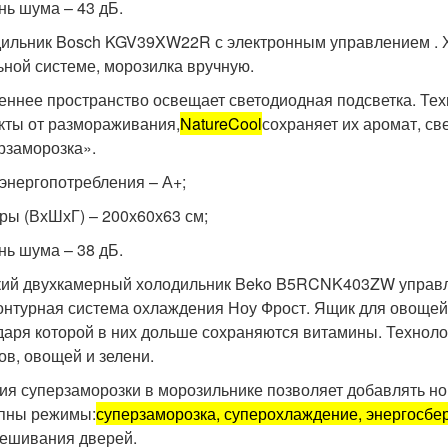
нь шума – 43 дБ.
ильник Bosch KGV39XW22R с электронным управлением . 
ьной системе, морозилка вручную.
еннее пространство освещает светодиодная подсветка. Те
кты от размораживания,
NatureCool
сохраняет их аромат, св
рзаморозка».
 энергопотребления – А+;
ры (ВхШхГ) – 200х60х63 см;
нь шума – 38 дБ.
ий двухкамерный холодильник Beko B5RCNK403ZW управл
онтурная система охлаждения Ноу Фрост. Ящик для овощей 
даря которой в них дольше сохраняются витамины. Техноло
ов, овощей и зелени.
ия суперзаморозки в морозильнике позволяет добавлять но
пны режимы:
суперзаморозка, суперохлаждение, энергосбе
ешивания дверей.