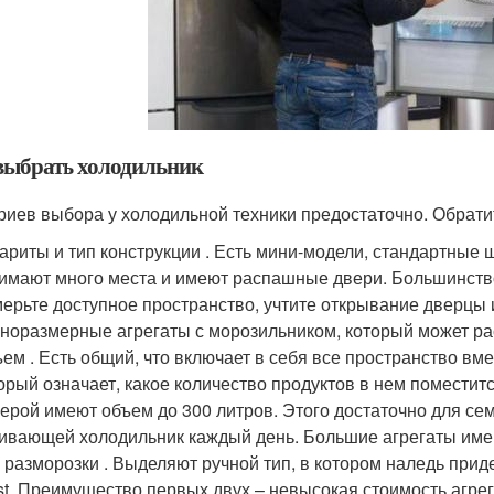
выбрать холодильник
риев выбора у холодильной техники предостаточно. Обрат
ариты и тип конструкции . Есть мини-модели, стандартные 
имают много места и имеют распашные двери. Большинство
ерьте доступное пространство, учтите открывание дверцы 
норазмерные агрегаты с морозильником, который может расп
ем . Есть общий, что включает в себя все пространство вме
орый означает, какое количество продуктов в нем помести
ерой имеют объем до 300 литров. Этого достаточно для семь
ивающей холодильник каждый день. Большие агрегаты имею
 разморозки . Выделяют ручной тип, в котором наледь прид
st. Преимущество первых двух – невысокая стоимость агрег