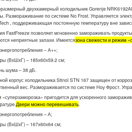
размерный двухкамерный холодильник Gorenje NRK6192A
ы. Размораживание по системе No Frost. Управляется элек
Tech , поддерживающая постоянную температуру вне завис
ия FastFreeze позволяет мгновенно замораживать продукты
ются неприятные запахи. Имеется
зона свежести и режим «
 энергопотребления – А++;
ры (ВхШхГ) – 185х60х59.2 см;
нь шума – 38 дБ.
ной корпус холодильника Stinol STN 167 защищен от корро
твенный вес. Размораживается по системе Ноу Фрост. Упр
 «суперзаморозка» пригодится для ускоренного заморажив
ратуре.
Двери можно перевешивать
.
 энергопотребления – А;
ры (ВхШхГ) – 167х60х64 см;