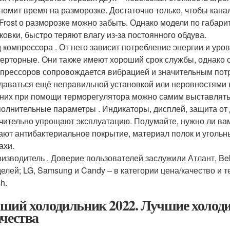
номит время на разморозке. Достаточно только, чтобы кан
Frost о разморозке можно забыть. Однако модели по габари
ковки, быстро теряют влагу из-за постоянного обдува.
 компрессора . От него зависит потребление энергии и ур
ерторные. Они также имеют хороший срок службы, однако 
прессоров сопровождается вибрацией и значительным пот
даваться ещё неправильной установкой или неровностями 
 них при помощи терморегулятора можно самим выставлять
олнительные параметры . Индикаторы, дисплей, защита от 
чительно упрощают эксплуатацию. Подумайте, нужно ли вам
ают антибактериальное покрытие, материал полок и уголь
ахи.
изводитель . Доверие пользователей заслужили Атлант, Bek
елей; LG, Samsung и Candy – в категории цена/качество и те
h.
ший холодильник 2022. Лучшие холод
ачества