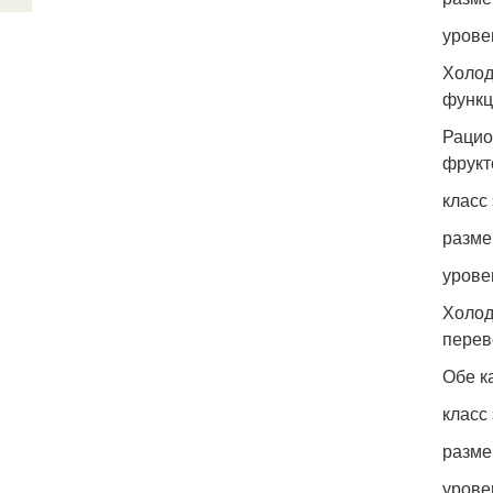
урове
Холод
функц
Рацио
фрукт
класс
разме
урове
Холод
перев
Обе к
класс
разме
урове