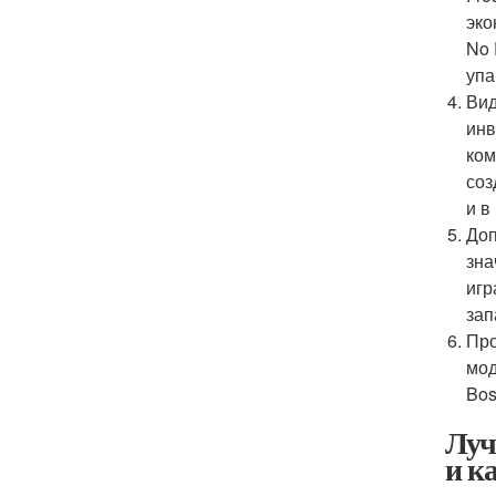
эко
No 
упа
Вид
инв
ком
соз
и в
Доп
зна
игр
зап
Про
мод
Bos
Луч
и к