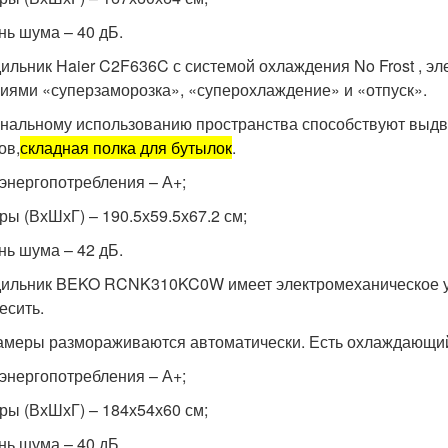
нь шума – 40 дБ.
ильник Haier C2F636C с системой охлаждения No Frost , э
иями «суперзаморозка», «суперохлаждение» и «отпуск».
нальному использованию пространства способствуют выдв
ов,
складная полка для бутылок
.
 энергопотребления – А+;
ры (ВхШхГ) – 190.5х59.5х67.2 см;
нь шума – 42 дБ.
ильник BEKO RCNK310KC0W имеет электромеханическое у
есить.
амеры размораживаются автоматически. Есть охлаждающий
 энергопотребления – А+;
ры (ВхШхГ) – 184х54х60 см;
нь шума – 40 дБ.