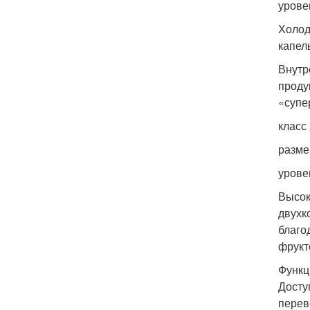
урове
Холод
капел
Внутр
проду
«супе
класс
разме
урове
Высок
двухк
благо
фрукт
Функц
Досту
перев