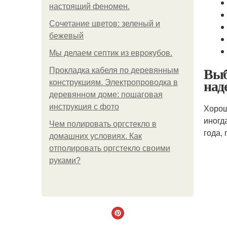
настоящий феномен.
Сочетание цветов: зеленый и
бежевый
Мы делаем септик из еврокубов.
Выб
Прокладка кабеля по деревянным
над
конструкциям. Электропроводка в
деревянном доме: пошаговая
инструкция с фото
Хорош
иногд
Чем полировать оргстекло в
года,
домашних условиях. Как
отполировать оргстекло своими
руками?