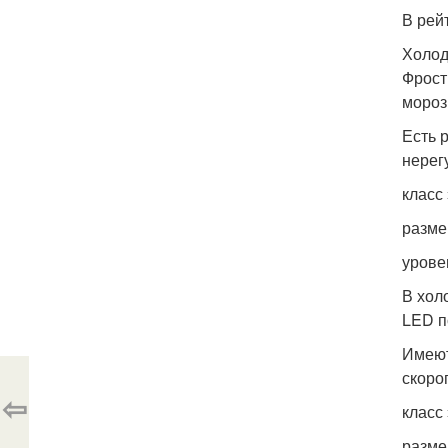
В рей
Холод
Фрост
мороз
Есть 
нерег
класс
разме
урове
В хол
LED п
Имею
скоро
⇦
класс
разме