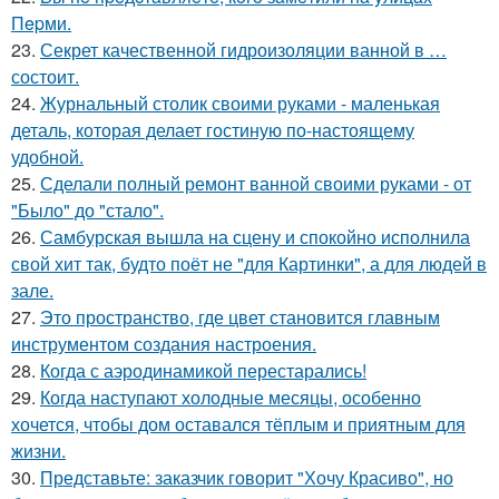
Пepми.
23.
Секрет качественной гидроизоляции ванной в …
состоит.
24.
Журнальный столик своими руками - маленькая
деталь, которая делает гостиную по-настоящему
удобной.
25.
Сделали полный ремонт ванной своими руками - от
"Было" до "стало".
26.
Самбурская вышла на сцену и спокойно исполнила
свой хит так, будто поёт не "для Картинки", а для людей в
зале.
27.
Это пространство, где цвет становится главным
инструментом создания настроения.
28.
Когда с аэродинамикой перестарались!
29.
Когда наступают холодные месяцы, особенно
хочется, чтобы дом оставался тёплым и приятным для
жизни.
30.
Представьте: заказчик говорит "Хочу Красиво", но