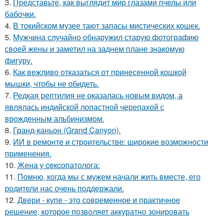
3.
Представьте, как выглядит мир глазами пчелы или
бабочки.
4.
В токийском музее тают запасы мистических кошек.
5.
Мужчина случайно обнаружил старую фотографию
своей жены и заметил на заднем плане знакомую
фигуру.
6.
Как вежливо отказаться от принесенной кошкой
мышки, чтобы не обидеть.
7.
Редкая рептилия не оказалась новым видом, а
являлась индийской лопастной черепахой с
врожденным альбинизмом.
8.
Гранд-каньон (Grand Canyon).
9.
ИИ в ремонте и строительстве: широкие возможности
применения.
10.
Жена у ceкcопатолога:
11.
Помню, когда мы с мужем начали жить вместе, его
родители нас очень поддержали.
12.
Двери - купе - это современное и практичное
решение, которое позволяет аккуратно зонировать