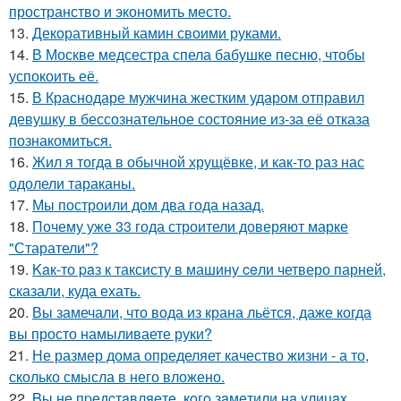
пространство и экономить место.
13.
Декоративный камин своими руками.
14.
В Москве медсестра спела бабушке песню, чтобы
успокоить её.
15.
В Краснодаре мужчина жестким ударом отправил
девушку в бессознательное состояние из-за её отказа
познакомиться.
16.
Жил я тогда в обычной хрущёвке, и как-то раз нас
одолели тараканы.
17.
Мы построили дом два года назад.
18.
Почему уже 33 года строители доверяют марке
"Старатели"?
19.
Kaк-то paз к таксисту в машину ceли четверо парней,
сказали, куда ехать.
20.
Вы замечали, что вода из крана льётся, даже когда
вы просто намыливаете руки?
21.
Не размер дома определяет качество жизни - а то,
сколько смысла в него вложено.
22.
Bы нe пpeдcтaвляeтe, кoгo зaмeтили нa yлицax