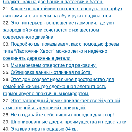
бюджет - как на две банки шпатлёвки и батон.
31.
Как же он настойчиво пытается лопнуть этот арбуз
ляжками, что аж вены на лбу и руках надуваются.
32.
Этот интерьер - воплощение гармонии, где уют
загородной жизни сочетается с изяществом
современного дизайна.
33.
Подробно мы показываем, как с помощью фрезы
типа "Ласточкин Хвост" можно легко и надёжно
соединять деревянные детали.
34.
Мы вырезаем отверстие под раковину.
35.
Облицовка ванны - отличная работа!
36.
Этот дом создаёт идеальное пространство для
семейной жизни, где сдержанная элегантность
гармонирует с практичным комфортом.
37.
Этот загородный домик привлекает своей уютной
атмосферой и гармонией с природой.
38.
Не создавайте себе лишних поводов для ссор!
39.
Шпонированные двери: преимущества и недостатки
40.
Эта квартира площадью 34 кв.