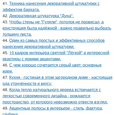
41.
Техника нанесения декоративной штукатурки с
эффектом бархата.
42.
Декоративная штукатурка "Дуна".
43.
Чтобы стены не "Гуляли", потолок не провисал, а
конструкция была надёжной - важно правильно выбрать
толщину листа.
44.
Один из самых простых и эффективных способов
нанесения декоративной штукатурки.
45.
10 кадров интерьера светлой "Лёгкой" и интересной
квартиры с яркими акцентами.
46.
С чем хорошо сочетается серый цвет: основные
идеи.
47.
Кухня - гостиная в этом загородном доме - настоящая
ода утончённости и вкусу.
48.
Когда тепло натурального дерева встречается с
легкостью современного дизайна - рождается
пространство, от которого невозможно отвести взгляд.
49.
Акцентные полосы в интерьере - стиль, фактура,
глубина.