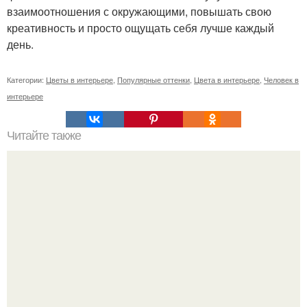
взаимоотношения с окружающими, повышать свою
креативность и просто ощущать себя лучше каждый
день.
Категории:
Цветы в интерьере
,
Популярные оттенки
,
Цвета в интерьере
,
Человек в
интерьере
Читайте также
Изумрудный цвет: как вписать его в интерьер