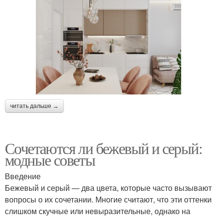
Цветы в разных
Цветы для мягкого вида
комнатах
Цветы на балконе
Акценты в интерьер
читать дальше →
Основная цвета
Цвета в интерьере
Сочетаются ли бежевый и серый:
модные советы
Цветы для небольших
Введение
Цветы в разных стилях
помещений
Бежевый и серый — два цвета, которые часто вызывают
вопросы о их сочетании. Многие считают, что эти оттенки
слишком скучные или невыразительные, однако на