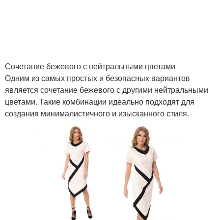
Цветы в моде
Нейтральные цветы
Сочетание бежевого с нейтральными цветами
Одним из самых простых и безопасных вариантов
является сочетание бежевого с другими нейтральными
Использования в
Оттенки в интерьере
цветами. Такие комбинации идеально подходят для
интерьере
создания минималистичного и изысканного стиля.
Цветы в
Цветы в одежде
минималистском
интерьере
Цветы с пастельными
Интерьер для
оттенками
идеального стиля