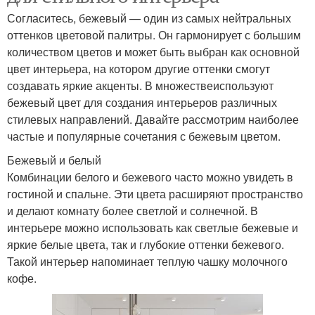
Согласитесь, бежевый — один из самых нейтральных
оттенков цветовой палитры. Он гармонирует с большим
Жизнь в фиолетовом
Цвета с творчеством
количеством цветов и может быть выбран как основной
цвете
цвет интерьера, на котором другие оттенки смогут
создавать яркие акценты. В множествеиспользуют
бежевый цвет для создания интерьеров различных
Цветы в повседневную
Цвета с нейтральными
стилевых направлений. Давайте рассмотрим наиболее
жизнь
оттенками
частые и популярные сочетания с бежевым цветом.
Бежевый и белый
Комбинации белого и бежевого часто можно увидеть в
Цвета с пастельными
гостиной и спальне. Эти цвета расширяют пространство
Цвета с яркими цветами
тонами
и делают комнату более светлой и солнечной. В
интерьере можно использовать как светлые бежевые и
яркие белые цвета, так и глубокие оттенки бежевого.
Такой интерьер напоминает теплую чашку молочного
Классический интерьер
Смелый интерьер
кофе.