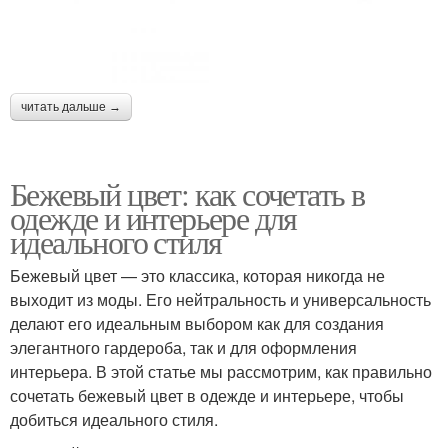
Элегантный интерьер
Смелые цветы
читать дальше →
Бежевый цвет: как сочетать в
Гармоничный интерьер
Сиреневый интерьер
одежде и интерьере для
идеального стиля
Бежевый цвет — это классика, которая никогда не
Введение в сиреневый
Интерьер в разных
выходит из моды. Его нейтральность и универсальность
интерьер
комнатах
делают его идеальным выбором как для создания
элегантного гардероба, так и для оформления
интерьера. В этой статье мы рассмотрим, как правильно
сочетать бежевый цвет в одежде и интерьере, чтобы
Тенденции в интерьере
Лавандовые цвета
добиться идеального стиля.