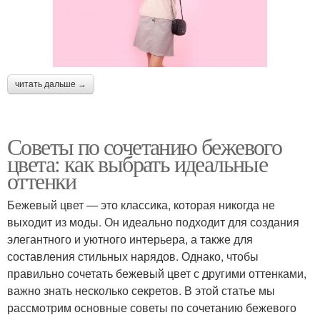
Цветы с натуральными
Материалы в интерьере
материалами
читать дальше →
Цветы в сочетании
Цветы для маленьких
Советы по сочетанию бежевого
цвета: как выбрать идеальные
Цветы в классическом
Цвета в разных стилях
оттенки
интерьере
Бежевый цвет — это классика, которая никогда не
выходит из моды. Он идеально подходит для создания
Аксессуары в
Цветы с яркими
элегантного и уютного интерьера, а также для
интерьере
цветами
составления стильных нарядов. Однако, чтобы
правильно сочетать бежевый цвет с другими оттенками,
важно знать несколько секретов. В этой статье мы
рассмотрим основные советы по сочетанию бежевого
Цветы с природными
Цветы в