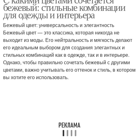
Цветы в косметике
Цветы в аксессуарах
бежевый: стильные комбинации
для одежды и интерьера
Бежевый цвет: универсальность и элегантность
Цветы в цветовых
Бежевый цвет — это классика, которая никогда не
Цветы в дизайне
схемах
выходит из моды. Его нейтральность и мягкость делают
его идеальным выбором для создания элегантных и
стильных комбинаций как в одежде, так и в интерьере.
Однако, чтобы правильно сочетать бежевый с другими
Цвета в одежде
Дополнительные цветы
цветами, важно учитывать его оттенок и стиль, в котором
вы хотите его использовать.
Монохромные
Интерьеры в серых
интерьеры
цветах
Серо-бежевый
Акцентные цветы
интерьер