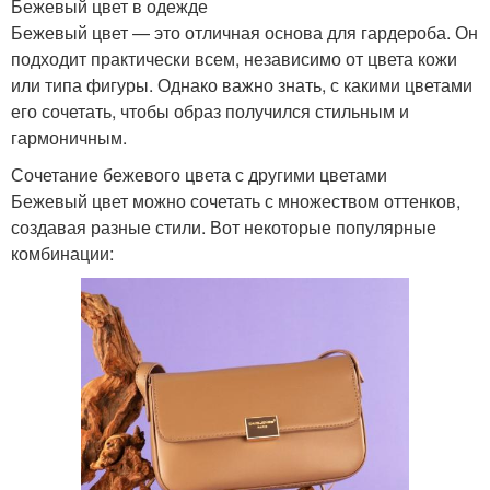
Бежевый цвет в одежде
Бежевый цвет — это отличная основа для гардероба. Он
Цветы с
подходит практически всем, независимо от цвета кожи
Цветы с нейтральными
металлическими
или типа фигуры. Однако важно знать, с какими цветами
оттенками
акцентами
его сочетать, чтобы образ получился стильным и
гармоничным.
Сочетание бежевого цвета с другими цветами
Цвета в интерьерном
Цветы на человека
Бежевый цвет можно сочетать с множеством оттенков,
дизайне
создавая разные стили. Вот некоторые популярные
комбинации:
Цвета в комнате
Цвета на эмоции