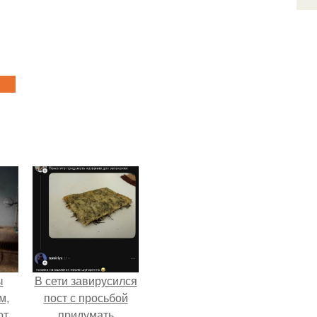
ы
В сети завирусился
м,
пост с просьбой
от
придумать