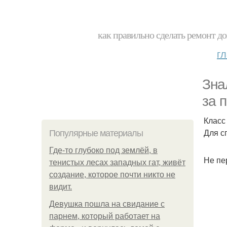
как правильно сделать ремонт до
г
Зна
за 
Класс
Для сп
Популярные материалы
Где-то глубоко под землёй, в
Не пер
тенистых лесах западных гат, живёт
создание, которое почти никто не
видит.
Девушка пошла на свидание с
парнем, который работает на