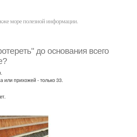
 также море полезной информации.
ротереть" до основания всего
е?
.
са или прихожей - только 33.
ет.