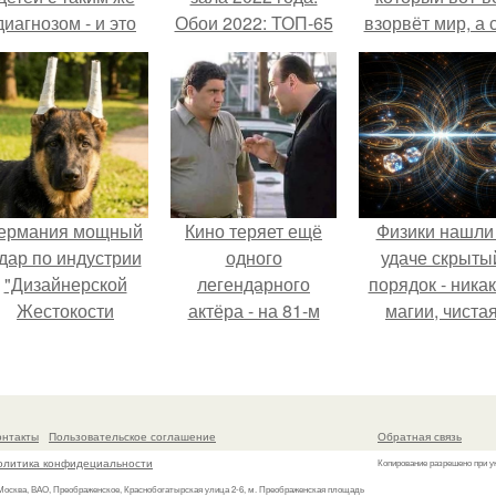
диагнозом - и это
Обои 2022: ТОП-65
взорвёт мир, а 
трогает до слёз.
модных коллекций
в этот момен
дизайна (+тренды)
ночуешь в маши
ермания мощный
Кино теряет ещё
Физики нашли
дар по индустрии
одного
удаче скрыты
"Дизайнерской
легендарного
порядок - ника
Жестокости
актёра - на 81-м
магии, чиста
нанесла".
году жизни не стало
квантовая
Винсента пасторе.
механика.
онтакты
Пользовательское соглашение
Обратная связь
олитика конфидециальности
Копирование разрешено при у
 Москва, ВАО, Преображенское, Краснобогатырская улица 2-6, м. Преображенская площадь