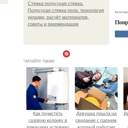
Стяжка полусухая стяжка.
Полусухая стяжка пола: технология
Категори
укладки, расчёт материалов,
Понр
советы и рекомендации
Читайте также
Как почистить
Девушка пошла на
Д
газовую колонку в
свидание с парнем,
домашних условиях
который работает