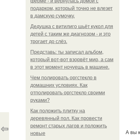
ферме - и вернулась домой с
подарком, который точно не влезет
в дамскую сумочку.
Дедушка с витилиго шьёт кукол для
детей с таким же диагнозом - и это
трогает до слёз.
Представь: ты записал альбом,
который вот-вот взорвёт мир, а сам
в этот момент ночуешь в машине.
Чем полировать оргстекло в
домашних условиях. Как
отполировать оргстекло своими
руками?
Как положить плитку на
деревянный пол. Как провести
⇦
ремонт старых лагов и положить
А вы 
новые