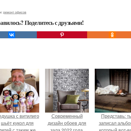
и:
ремонт офисов
авилось? Поделитесь с друзьями!
едушка с витилиго
Современный
Представь: т
шьёт кукол для
дизайн обоев для
записал альбо
детей с таким же
зала 2022 года.
который вот-в