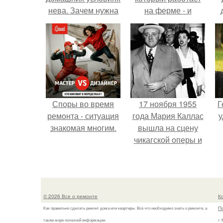
нева. Зачем нужна
на ферме - и
чистка газовой
вернулась домой с
колонки и возможно
подарком, который
ли это сделать
точно не влезет в
своими руками?
дамскую сумочку.
Споры во время
17 ноября 1955
Г
ремонта - ситуация
года Мария Каллас
у
знакомая многим.
вышла на сцену
чикагской оперы и
сорвала овации.
© 2026 Все о ремонте
К
П
Как правильно сделать ремонт дома или квартиры. Всё что необходимо знать о ремонте, а
также море полезной информации.
г.