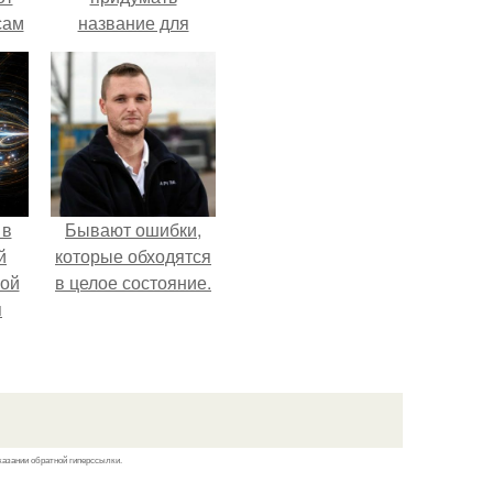
сам
название для
т
домашней
не.
запеканки.
 в
Бывают ошибки,
й
которые обходятся
кой
в целое состояние.
я
казании обратной гиперссылки.