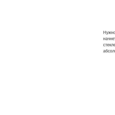
Нужно
начне
стекл
абсол