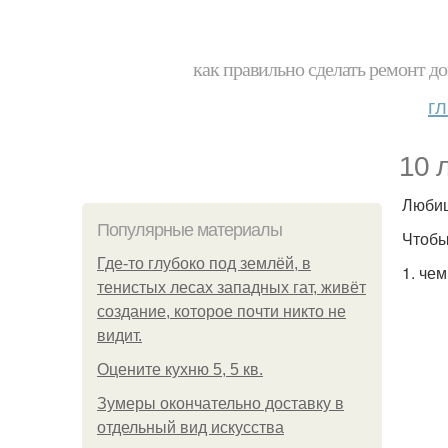
как правильно сделать ремонт до
г
10 
Любиш
Популярные материалы
Чтобы
Где-то глубоко под землёй, в
1. че
тенистых лесах западных гат, живёт
создание, которое почти никто не
видит.
Оцените кухню 5, 5 кв.
Зумеры окончательно доставку в
отдельный вид искусства