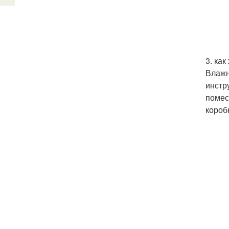
3. как
Влажн
инстр
помес
короб