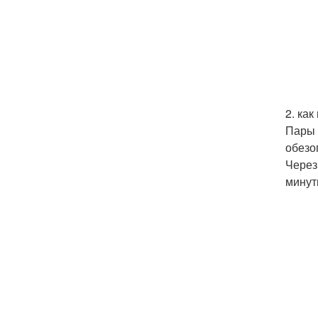
2. как
Пары 
обезо
Через
минут