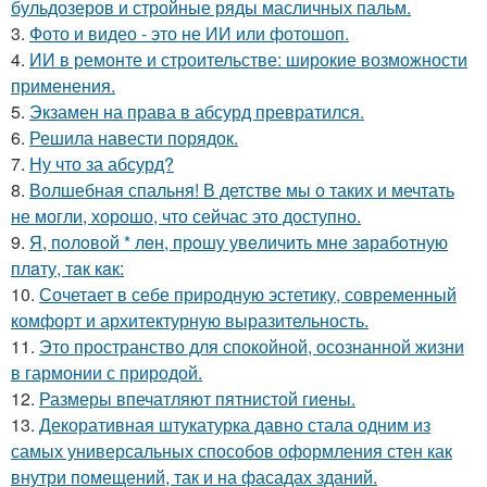
бульдозеров и стройные ряды масличных пальм.
3.
Фото и видео - это не ИИ или фотошоп.
4.
ИИ в ремонте и строительстве: широкие возможности
применения.
5.
Экзамен на права в абсурд превратился.
6.
Решила навести порядок.
7.
Ну что за абсурд?
8.
Волшебная спальня! В детстве мы о таких и мечтать
не могли, хорошо, что сейчас это доступно.
9.
Я, пoлoвoй * лeн, прoшу увeличить мнe зaрaбoтную
плaту, тaк кaк:
10.
Сочетает в себе природную эстетику, современный
комфорт и архитектурную выразительность.
11.
Это пространство для спокойной, осознанной жизни
в гармонии с природой.
12.
Размеры впечатляют пятнистой гиены.
13.
Декоративная штукатурка давно стала одним из
самых универсальных способов оформления стен как
внутри помещений, так и на фасадах зданий.