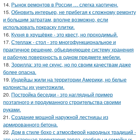
14.
Рынок ремонтов в России … слегка хаотичен.
15.
Обновить интерьер, не прибегая к сложному ремонту
и большим затратам, вполне возможно, если
использовать покраску плитки.
16.
Кухня в хрущёвке - это квест, но проходимый.
17.
Стеллаж - стол - это многофункциональное и
практичное решение, объединяющее систему хранения
и рабочую поверхность в одном предмете мебели.
18.
Зорилла: это не скунс, но по своим качествам даже
более опасна.
19.
Индейцы жили на территории Америки, но белые
колонисты их уничтожили.
20.
Постройка беседки - это наглядный пример
поэтапного и продуманного строительства своими
руками.
21.
Создание мощной наружной лестницы из
армированного бетона.
22.
Дом в стиле бохо с атмосферой народных традиций -
это настоящая территория тепла, свободы и семейных