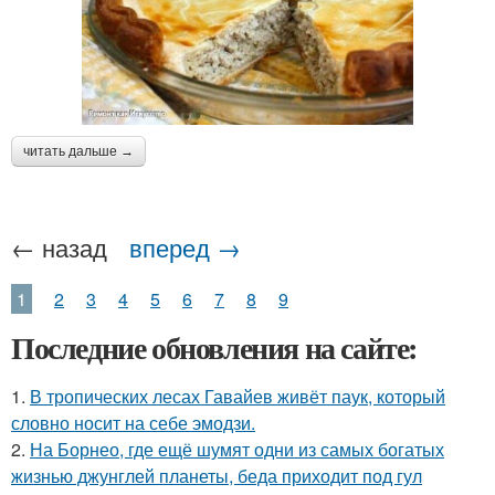
читать дальше →
← назад
вперед →
1
2
3
4
5
6
7
8
9
Последние обновления на сайте:
1.
В тропических лесах Гавайев живёт паук, который
словно носит на себе эмодзи.
2.
На Борнео, где ещё шумят одни из самых богатых
жизнью джунглей планеты, беда приходит под гул