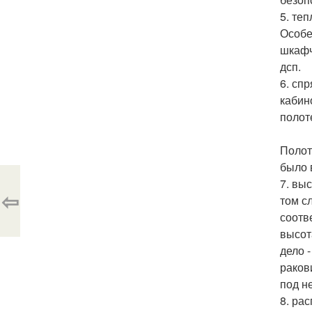
5. те
Особе
шкафч
дсп.
6. сп
кабин
полот
Полот
было 
7. вы
⇦
том с
соотв
высот
дело 
раков
под н
8. ра