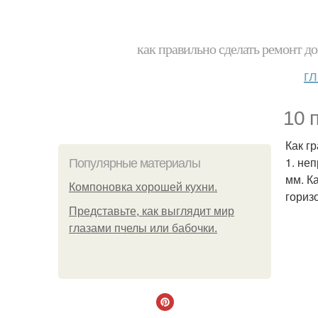
как правильно сделать ремонт до
г
10 
Как г
1. не
Популярные материалы
мм. К
Компоновка хорошей кухни.
гориз
Представьте, как выглядит мир
глазами пчелы или бабочки.