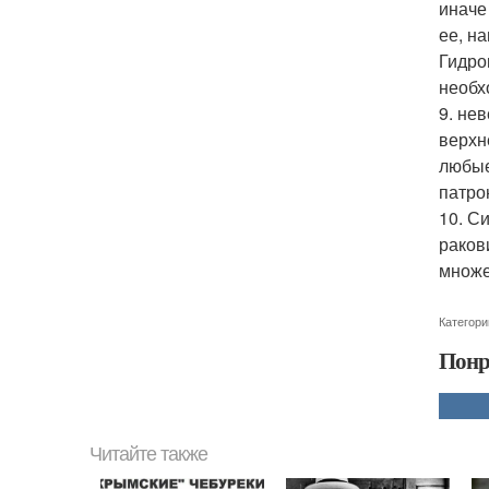
иначе
ее, н
Гидро
необх
9. не
верхн
любые
патро
10. С
раков
множе
Категори
Понр
Читайте также