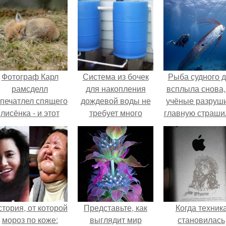
Фотограф Карл
Система из бочек
Рыба судного 
рамсделл
для накопления
всплыла снова,
апечатлел спящего
дождевой воды не
учёные разруш
лисёнка - и этот
требует много
главную страши
кадр способен
усилий и отлично
растопить даже
подойдет для
самое суровое
садоводов и
сердце.
дачников.
тория, от которой
Представьте, как
Когда техник
мороз по коже:
выглядит мир
становилась