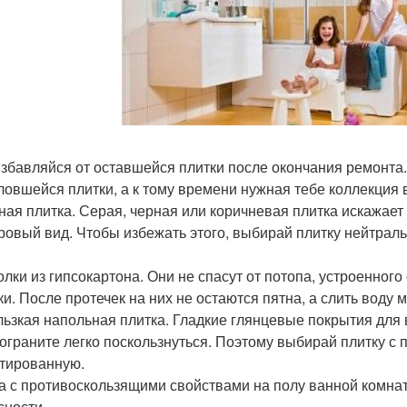
избавляйся от оставшейся плитки после окончания ремонта
ловшейся плитки, а к тому времени нужная тебе коллекция 
мная плитка. Серая, черная или коричневая плитка искажает
ровый вид. Чтобы избежать этого, выбирай плитку нейтраль
толки из гипсокартона. Они не спасут от потопа, устроенног
ки. После протечек на них не остаются пятна, а слить воду
ользкая напольная плитка. Гладкие глянцевые покрытия для
ограните легко поскользнуться. Поэтому выбирай плитку с
тированную.
а с противоскользящими свойствами на полу ванной комна
сности.