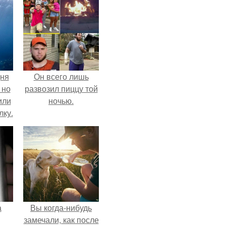
дня
Он всего лишь
 но
развозил пиццу той
или
ночью.
лку.
а
Вы когда-нибудь
замечали, как после