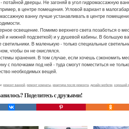
 - потайной дверцы. Не загоняй в угол гидромассажную ван
апример, в центре помещения. Угловой вариант в малогаба
массажную ванну лучше устанавливать в центре помещения,
одимости.
верное освещение. Помимо верхнего света позаботься о мес
ей и нижней подсветкой) и у душевой кабины. В большую 
 светильники. В маленькую - только специальные светиль
ном, чтобы он не окислялся.
истемы хранения. В том случае, если хочешь сэкономить м
ину с полочками под ней - туда смогут поместиться не тольк
ство необходимых вещей.
и:
ремонт ванной
,
ремонт комнаты
,
квартира после ремонта
,
дизайн мебели
,
хороший 
авилось? Поделитесь с друзьями!