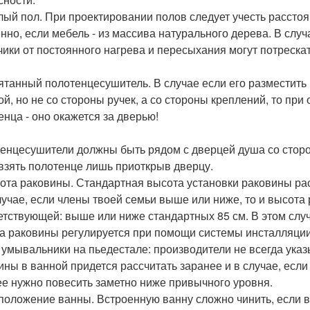
плый пол. При проектировании полов следует учесть рассто
нно, если мебель - из массива натурального дерева. В случ
ики от постоянного нагрева и пересыхания могут потрескат
рятанный полотенцесушитель. В случае если его разместит
ой, но не со стороны ручек, а со стороны креплений, то пр
енца - оно окажется за дверью!
енцесушители должны быть рядом с дверцей душа со сторо
взять полотенце лишь приоткрыв дверцу.
сота раковины. Стандартная высота установки раковины расс
лучае, если члены твоей семьи выше или ниже, то и высота
етствующей: выше или ниже стандартных 85 см. В этом сл
а раковины регулируется при помощи системы инсталляции 
- умывальники на пьедестале: производители не всегда ука
ины в ванной придется рассчитать заранее и в случае, если
ее нужно повесить заметно ниже привычного уровня.
сположение ванны. Встроенную ванну сложно чинить, если в 