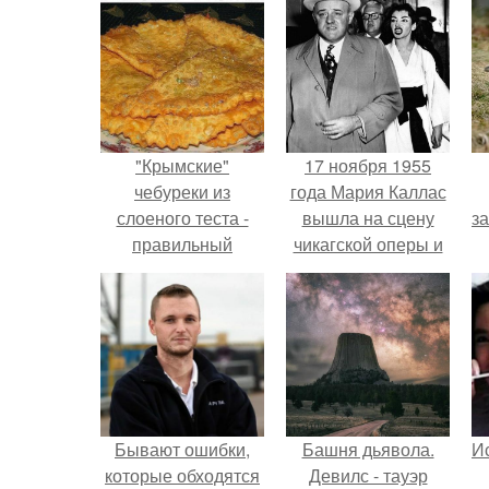
"Крымские"
17 ноября 1955
чебуреки из
года Мария Каллас
слоеного теста -
вышла на сцену
з
правильный
чикагской оперы и
рецепт.
сорвала овации.
Бывают ошибки,
Башня дьявола.
Ис
которые обходятся
Девилс - тауэр