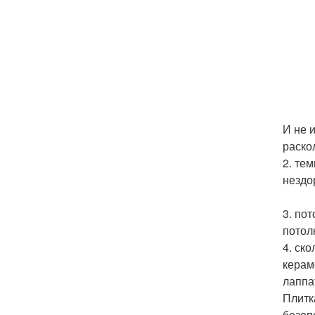
И не 
раско
2. те
нездо
3. по
потол
4. ск
керам
лаппа
Плитк
безоп