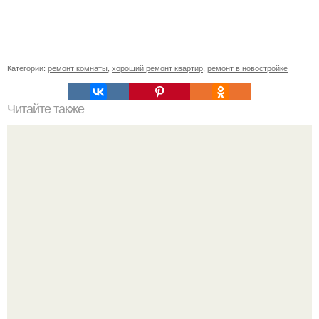
Категории:
ремонт комнаты
,
хороший ремонт квартир
,
ремонт в новостройке
Читайте также
Ошибки при ремонте квартиры. ТОП-5 непростительных
ошибок ремонта