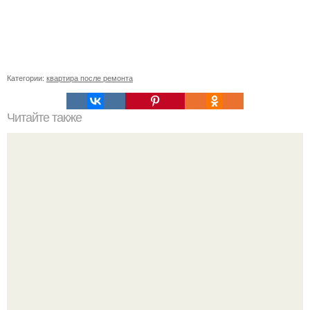
Категории:
квартира после ремонта
Читайте также
Век живи, век учись.