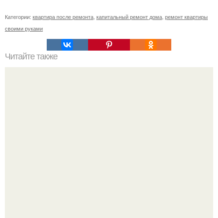
Категории:
квартира после ремонта
,
капитальный ремонт дома
,
ремонт квартиры
своими руками
Читайте также
Сколько обоев надо на комнату 18 кв м. Сколько обоев
нужно на комнату