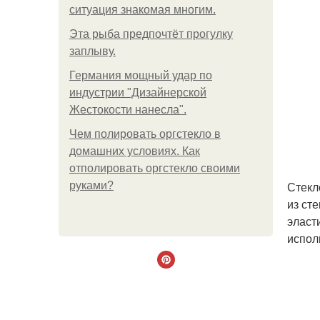
ситуация знакомая многим.
Эта рыба предпочтёт прогулку
заплыву.
Германия мощный удар по
индустрии "Дизайнерской
Жестокости нанесла".
Чем полировать оргстекло в
домашних условиях. Как
отполировать оргстекло своими
Стекл
руками?
из ст
эласт
испол