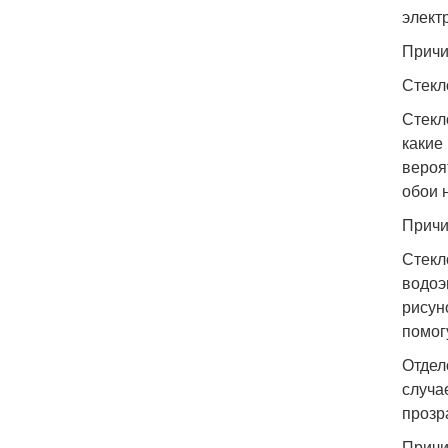
элект
Причи
Стекл
Стекл
какие
вероя
обои 
Причи
Стекл
водоэ
рисун
помог
Отдел
случа
прозр
Причи