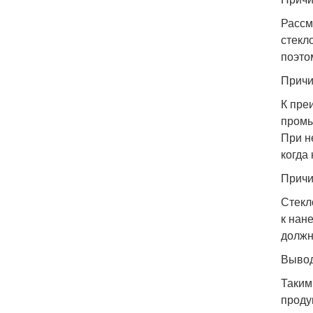
Рассм
стекл
поэто
Причи
К пре
промы
При н
когда
Причи
Стекл
к нан
должн
Выво
Таким
проду