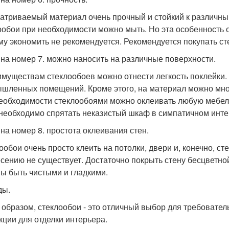
атриваемый материал очень прочный и стойкий к различным
ообои при необходимости можно мыть. Но эта особенность 
му экономить не рекомендуется. Рекомендуется покупать с
на номер 7. можно наносить на различные поверхности.
имуществам стеклообоев можно отнести легкость поклейки.
шленных помещений. Кроме этого, на материал можно много
еобходимости стеклообоями можно оклеивать любую мебель
 необходимо спрятать неказистый шкаф в симпатичном инте
на номер 8. простота оклеивания стен.
ообои очень просто клеить на потолки, двери и, конечно, с
есению не существует. Достаточно покрыть стену бесцветной
ы быть чистыми и гладкими.
ды.
 образом, стеклообои - это отличный выбор для требовател
кции для отделки интерьера.