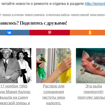
 читайте новости о ремонте и отделка в разделе
http://remon
и:
ремонт и отделка
,
ремонт комнаты
,
отделочные работы
,
ремонт ванной
,
виды ремон
авилось? Поделитесь с друзьями!
17 ноября 1955
Раствор для
Эта рыба
ода Мария Каллас
сохранения
предпочтёт
вышла на сцену
чистоты окон
прогулку заплы
икагской оперы и
надолго.