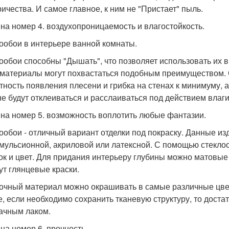
ричества. И самое главное, к ним не "Пристает" пыль.
на номер 4. воздухопроницаемость и влагостойкость.
ообои в интерьере ванной комнаты.
ообои способны "Дышать", что позволяет использовать их
 материалы могут похвастаться подобным преимуществом.
тность появления плесени и грибка на стенах к минимуму, а 
не будут отклеиваться и расслаиваться под действием влаги
на номер 5. возможность воплотить любые фантазии.
ообои - отличный вариант отделки под покраску. Данные и
мульсионной, акриловой или латексной. С помощью стеклоо
ок и цвет. Для придания интерьеру глубины можно матовые 
ут глянцевые краски.
очный материал можно окрашивать в самые различные цвет
е, если необходимо сохранить тканевую структуру, то дост
ачным лаком.
на номер 6. прочность.