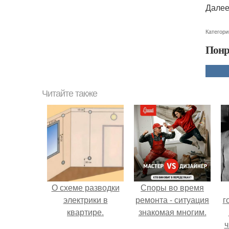
Далее
Категори
Понр
Читайте также
О схеме разводки
Споры во время
электрики в
ремонта - ситуация
г
квартире.
знакомая многим.
ч