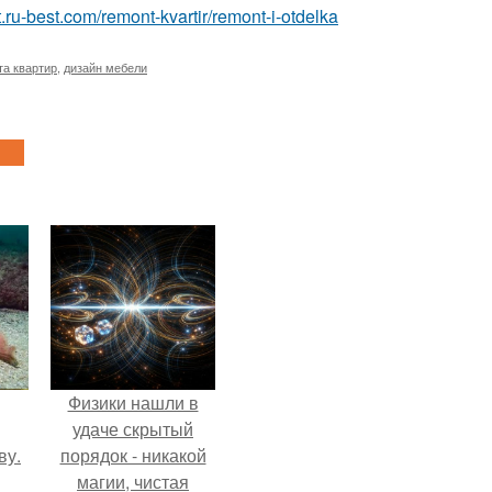
t.ru-best.com/remont-kvartir/remont-i-otdelka
та квартир
,
дизайн мебели
Физики нашли в
удаче скрытый
ву.
порядок - никакой
магии, чистая