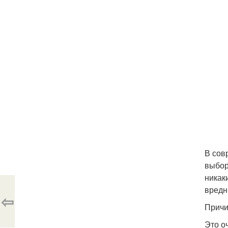
В сов
выбор
никак
вредн
⇦
Причи
Это о