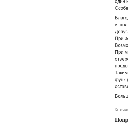
один 
Особе
Благо
испол
Допус
При и
Возмо
При м
отвер
предв
Таким
функц
остав
Больш
Категори
Понр