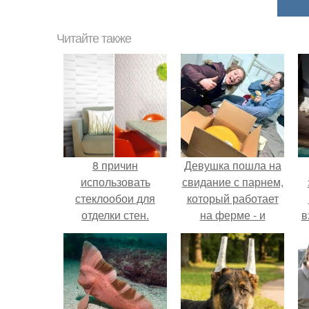
Читайте также
8 причин
Девушка пошла на
использовать
свидание с парнем,
стеклообои для
который работает
отделки стен.
на ферме - и
в
вернулась домой с
подарком, который
н
точно не влезет в
дамскую сумочку.