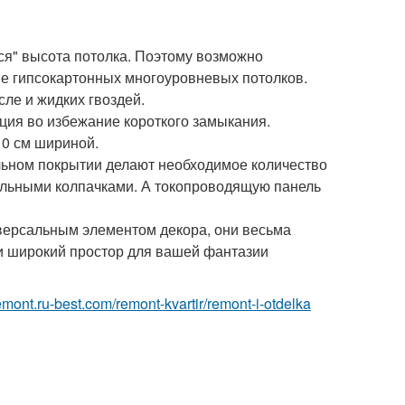
ся" высота потолка. Поэтому возможно
ие гипсокартонных многоуровневых потолков.
ле и жидких гвоздей.
ция во избежание короткого замыкания.
10 см шириной.
льном покрытии делают необходимое количество
иальными колпачками. А токопроводящую панель
версальным элементом декора, они весьма
и широкий простор для вашей фантазии
remont.ru-best.com/remont-kvartir/remont-i-otdelka