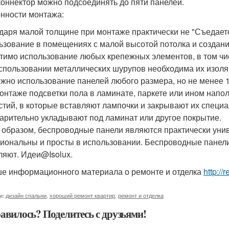
коннектор можно подсоединять до пяти панелей.
нности монтажа:
даря малой толщине при монтаже практически не "Съедает
ьзование в помещениях с малой высотой потолка и создан
тимо использование любых крепежных элементов, в том чис
спользовании металлических шурупов необходима их изоля
жно использование панелей любого размера, но не менее 
онтаже подсветки пола в ламинате, паркете или ином напо
стий, в которые вставляют лампочки и закрывают их спец
арительно укладывают под ламинат или другое покрытие.
 образом, беспроводные панели являются практически уни
иональны и просты в использовании. Беспроводные панел
ляют. Идеи@Isolux.
е информационного материала о ремонте и отделка
http://
и:
дизайн спальни
,
хороший ремонт квартир
,
ремонт и отделка
авилось? Поделитесь с друзьями!