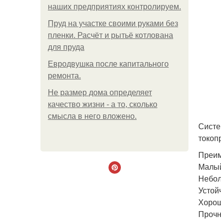
наших предприятиях контролируем.
Пруд на участке своими руками без
пленки. Расчёт и рытьё котлована
для пруда
Евродвушка после капитального
ремонта.
Не размер дома определяет
качество жизни - а то, сколько
смысла в него вложено.
Систе
токоп
Преим
Малый
Небол
Устой
Хорош
Прочн