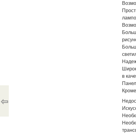
Возмо
Прост
лампо
Возмо
Больш
рисуно
Больш
свети
Надеж
Широк
в кач
Панел
Кроме
⇦
Недос
Искус
Необх
Необх
транс