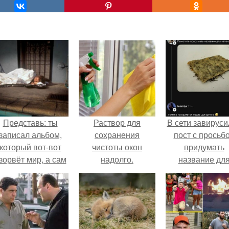
Представь: ты
Раствор для
В сети завируси
записал альбом,
сохранения
пост с просьб
который вот-вот
чистоты окон
придумать
зорвёт мир, а сам
надолго.
название дл
в этот момент
домашней
очуешь в машине.
запеканки.