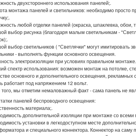
жность двухстороннего использования панелей;.
ота монтажа панелей и светильников: необходимо просто пр
чку;.
жность любой отделки панелей (окраска, шпаклевка, обои, тк
ой выбор рисунка (благодаря малым светильникам - "Светл
к);.
ой выбор светильников ( "Светлячки" могут имитировать з
льники - выполнять функции основного освещения.
ность электроизоляции при условиях правильном монтаже
ий спектр использования: возможен монтаж на потолке, сте
естве основного и дополнительного освещения, рекламных 
ь работает под напряжением 12 вольт.
 того, мы отметим немаловажный факт - сама панель не яв
татки панелей беспроводного освещения:
ственность материала;.
одимость дополнительной изоляции при монтаже со всеми 
одимость установки в легкодоступном месте дополнительн
форматора и специального коннектора. Коннектор на саму п