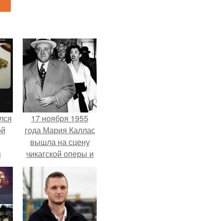
лся
17 ноября 1955
ой
года Мария Каллас
вышла на сцену
я
чикагской оперы и
сорвала овации.