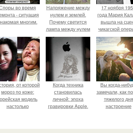
Споры во время
Напряжение между
17 ноября 19
емонта - ситуация
нулем и землей.
года Мария Кал
знакомая многим.
Почему светится
вышла на сце
лампа между нулем
чикагской опер
и землей.
сорвала оваци
тория, от которой
Когда техника
Вы когда-нибу
мороз по коже:
становилась
замечали, как п
корейская модель
личной: эпоха
тяжелого дн
настолько
гравировки Apple.
настроение
увлеклась
поднимается 
пластикой, что
одного взгляда
вколола себе в
своего питомц