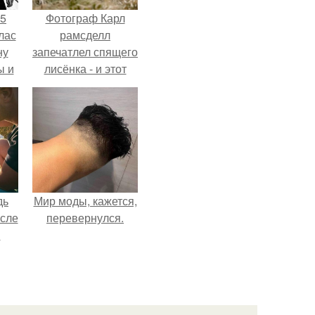
55
Фотограф Карл
лас
рамсделл
ну
запечатлел спящего
ы и
лисёнка - и этот
и.
кадр способен
растопить даже
самое суровое
сердце.
дь
Мир моды, кажется,
осле
перевернулся.
я
от
 на
а?