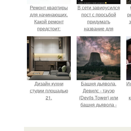
Ремонт квартиры
В сети завирусился
для начинающих.
пост с просьбой
р
Какой ремонт
придумать
предстоит:
название для
косметический или
домашней
капитальный
запеканки.
Дизайн кухни
Башня дьявола.
Ис
студии площадью
Девилс - тауэр
21.
(Devils Tower) или
башня дьявола -
монолит
вулканического
происхождения