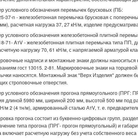
р условного обозначения перемычек брусковых (ПБ:
25-37-n - железобетонная перемычка брусковая с поперечн
 мм), расчетная нагрузка 37, 27 кН/м, изделие предусматрив
р условного обозначения железобетонной плитной перемы
18-71- AтV - железобетонная плитная перемычка типа ПП, д
счетную нагрузку 70, 61 кН/м, с напрягаемой арматурой клас
ровочные надписи и монтажные знаки должны наноситься 
ваниям гост 13015. 2-81. Маркировочные знаки на торцево
ычки наносятся. Монтажный знак "Верх Изделия" должен б
их строповочные отверстия.
р условного обозначения прогона прямоугольного (ПРГ: ПРГ
ия длиной 5980 мм, шириной 200 мм, высотой 500 мм под ра
 кН/м 2 (4 тн/м), армированный сталью АтV, т. е. предварите
ровка прогона состоит из буквенно-цифровых групп, разде
ачение типа прогона (ПРГ- прогон прямоугольный) и габари
а включает расчетную нагрузку без учета собственного веса 