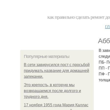
как правильно сделать ремонт до
г
Абб
В зав
следу
Популярные материалы
ПБ- П
В сети завирусился пост с просьбой
ПП - 
придумать название для домашней
ПФ - 
запеканки.
толща
Это крепость, в которую мы
возвращаемся после долгого и
трудного дня.
17 ноября 1955 года Мария Каллас