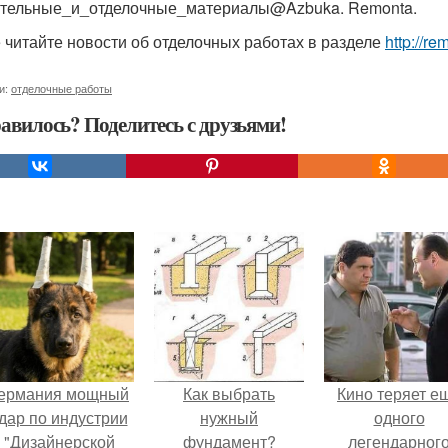
тельные_и_отделочные_материалы@Azbuka. Remonta.
 читайте новости об отделочных работах в разделе
http://r
и:
отделочные работы
авилось? Поделитесь с друзьями!
ермания мощный
Как выбрать
Кино теряет е
дар по индустрии
нужный
одного
"Дизайнерской
фундамент?
легендарног