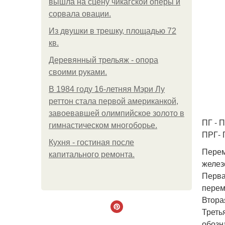
вышла на сцену чикагской оперы и
сорвала овации.
Из двушки в трешку, площадью 72
кв.
Деревянный трельяж - опора
своими руками.
В 1984 году 16-летняя Мэри Лу
реттон стала первой американкой,
завоевавшей олимпийское золото в
ПГ - 
гимнастическом многоборье.
ПРГ- 
Кухня - гостиная после
Перем
капитального ремонта.
желез
Перва
перем
Втора
Треть
обозн