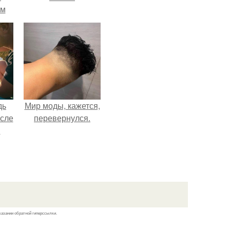
-м
тало
ре.
дь
Мир моды, кажется,
осле
перевернулся.
я
от
 на
а?
казании обратной гиперссылки.