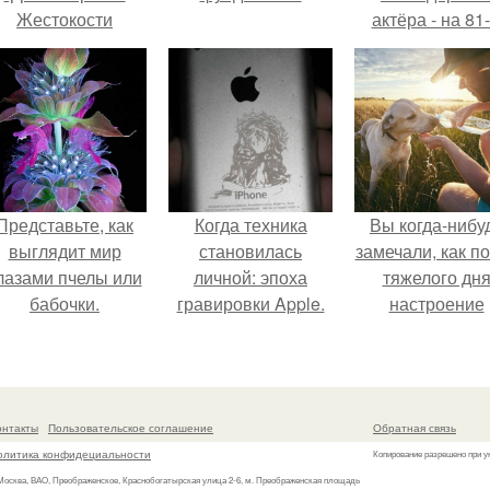
Жестокости
актёра - на 81
нанесла".
году жизни не с
Винсента пасто
Представьте, как
Когда техника
Вы когда-нибу
выглядит мир
становилась
замечали, как п
лазами пчелы или
личной: эпоха
тяжелого дн
бабочки.
гравировки Apple.
настроение
поднимается 
одного взгляда
своего питомц
онтакты
Пользовательское соглашение
Обратная связь
олитика конфидециальности
Копирование разрешено при у
 Москва, ВАО, Преображенское, Краснобогатырская улица 2-6, м. Преображенская площадь