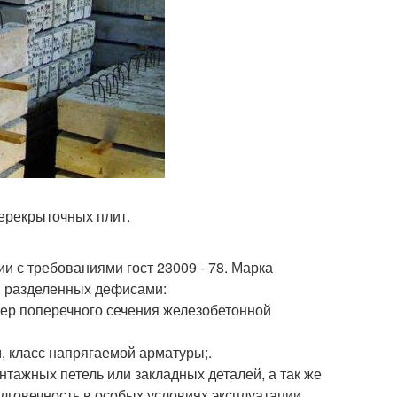
ерекрыточных плит.
 с требованиями гост 23009 - 78. Марка
, разделенных дефисами:
ер поперечного сечения железобетонной
м, класс напрягаемой арматуры;.
нтажных петель или закладных деталей, а так же
говечность в особых условиях эксплуатации.