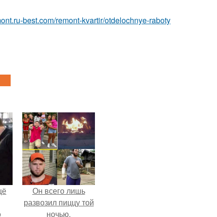
emont.ru-best.com/remont-kvartir/otdelochnye-raboty
щё
Он всего лишь
развозил пиццу той
о
ночью.