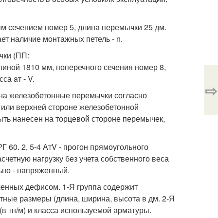
ым сечением номер 5, длина перемычки 25 дм.
ает наличие монтажных петель - n.
чки (ПП:
линой 1810 мм, поперечного сечения номер 8,
са aт - V.
⇨
на железобетонные перемычки согласно
й или верхней стороне железобетонной
ыть нанесен на торцевой стороне перемычек,
 60. 2, 5-4 АтV - прогон прямоугольного
счетную нагрузку без учета собственного веса
льно - напряженный.
ленных дефисом. 1-Я группа содержит
тные размеры (длина, ширина, высота в дм. 2-Я
(в тн/м) и класса используемой арматуры.