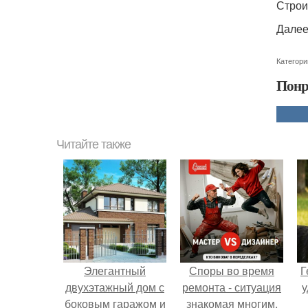
Строи
Далее
Категори
Понр
Читайте также
Элегантный
Споры во время
Г
двухэтажный дом с
ремонта - ситуация
у
боковым гаражом и
знакомая многим.