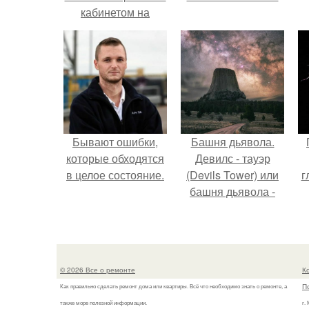
кабинетом на
первом этаже.
Бывают ошибки,
Башня дьявола.
которые обходятся
Девилс - тауэр
в целое состояние.
(Devils Tower) или
г
башня дьявола -
монолит
вулканического
происхождения
высотой 1558 м над
© 2026 Все о ремонте
К
уровнем моря.
П
Как правильно сделать ремонт дома или квартиры. Всё что необходимо знать о ремонте, а
также море полезной информации.
г.