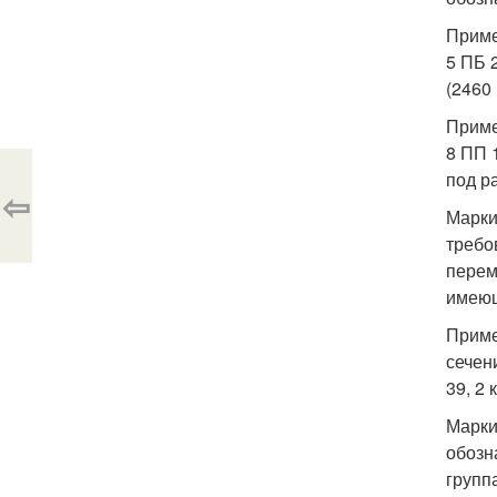
Приме
5 ПБ 
(2460
Приме
8 ПП 
под ра
⇦
Марки
требо
перем
имеющ
Приме
сечен
39, 2
Марки
обозн
групп