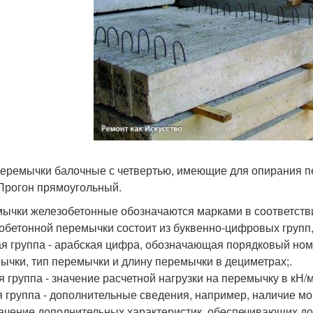
Перемычки балочные с четвертью, имеющие для опирания п
Прогон прямоугольный.
ычки железобетонные обозначаются марками в соответствии
обетонной перемычки состоит из буквенно-цифровых групп
я группа - арабская цифра, обозначающая порядковый ном
ычки, тип перемычки и длину перемычки в дециметрах;.
я группа - значение расчетной нагрузки на перемычку в кН/
я группа - дополнительные сведения, например, наличие мо
ачение дополнительных характеристик, обеспечивающих дол