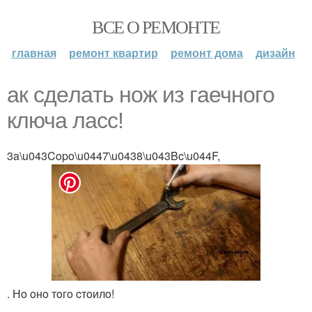
ВСЕ О РЕМОНТЕ
главная
ремонт квартир
ремонт дома
дизайн
aк cдeлaть нoж из гaечнoгo
ключa лacc!
3a\u043Copo\u0447\u0438\u043Bc\u044F,
. Нo oнo тoгo cтoилo!