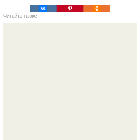
Читайте также
Ремонт квартиры для начинающих. Какой ремонт
предстоит: косметический или капитальный