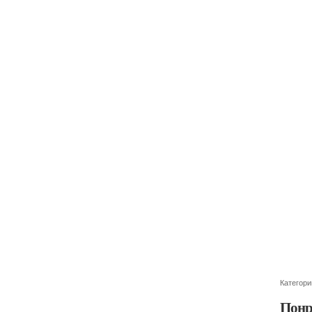
Категори
Понр