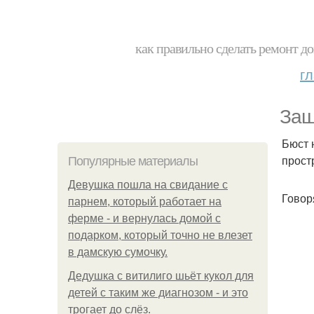
как правильно сделать ремонт до
г
Заш
Бюст 
прост
Популярные материалы
Девушка пошла на свидание с
Говор
парнем, который работает на
ферме - и вернулась домой с
подарком, который точно не влезет
в дамскую сумочку.
Дедушка с витилиго шьёт кукол для
детей с таким же диагнозом - и это
трогает до слёз.