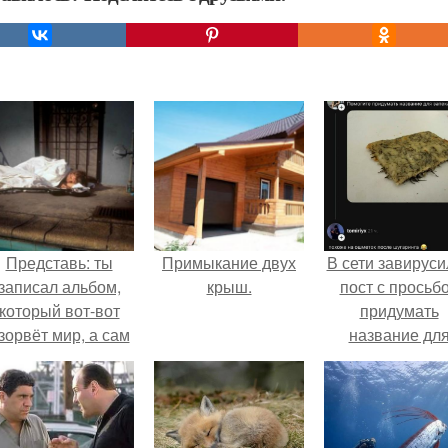
Представь: ты
Примыкание двух
В сети завируси
записал альбом,
крыш.
пост с просьб
который вот-вот
придумать
зорвёт мир, а сам
название дл
в этот момент
домашней
очуешь в машине.
запеканки.