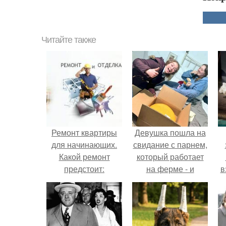
Читайте также
Ремонт квартиры
Девушка пошла на
для начинающих.
свидание с парнем,
Какой ремонт
который работает
предстоит:
на ферме - и
в
косметический или
вернулась домой с
капитальный
подарком, который
н
точно не влезет в
дамскую сумочку.