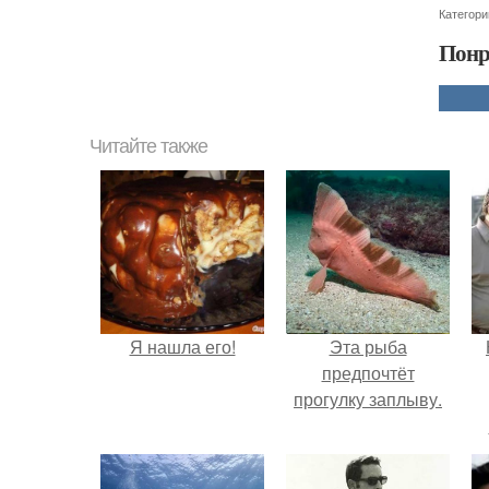
Категори
Понр
Читайте также
Я нашла его!
Эта рыба
предпочтёт
прогулку заплыву.
г
В