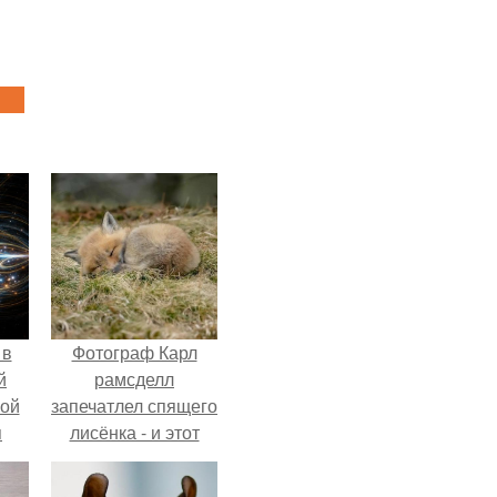
 в
Фотограф Карл
й
рамсделл
кой
запечатлел спящего
я
лисёнка - и этот
кадр способен
растопить даже