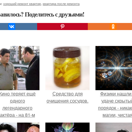
и:
хороший ремонт квартир
,
квартира после ремонта
авилось? Поделитесь с друзьями!
Кино теряет ещё
Средство для
Физики нашли
одного
очищения сосудов.
удаче скрыты
легендарного
порядок - ника
актёра - на 81-м
магии, чиста
оду жизни не стало
квантовая
инсента пасторе.
механика.