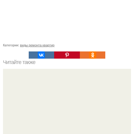
Категории:
виды ремонта квартир
Читайте также
Преимущества и недостатки строительства дома из
пеноблоков