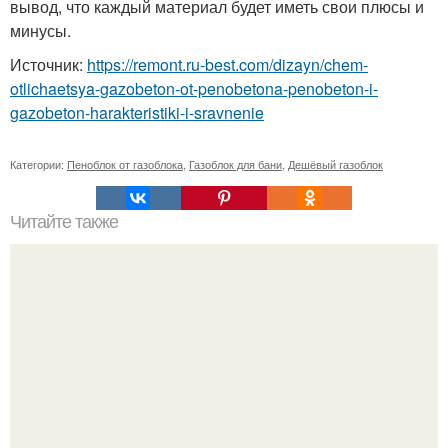
вывод, что каждый материал будет иметь свои плюсы и
минусы.
Источник:
https://remont.ru-best.com/dizayn/chem-
otlichaetsya-gazobeton-ot-penobetona-penobeton-i-
gazobeton-harakteristiki-i-sravnenie
Категории:
Пеноблок от газоблока
,
Газоблок для бани
,
Дешёвый газоблок
Читайте также
Кухонные вытяжки без подключения к вентиляции
самые лучшие модели. Популярные производители