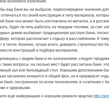
ипе волнового излучения.
 бы вид бани вы ни выбрали, первоочередное значение для в
 отличаться по своей конструкции и типу материала, которы
ой бане она может быть изготовлена из металла, а в русском
вать, будет ли печь работать на твердом топливе, за счет э
одных домов выбирают традиционную русскую баню, поскол
феру, которая располагает к отдыху и расслаблению. К том
т и тепло. Конечно, лучше всего, доверить строительство
онкости конструкций и подбора материалов.
елившись с видом бани и ее назначением, следует продумат
 такие вопросы: на сколько мест будет рассчитана баня, чт
ивный зал или бильярдный стол. Хорошим дополнением бане,
лько органично впишется в общий фон, но и приукрасит отд
ая баня, построенная по всем технологиям, в сочетании с 
ми и здоровыми.
ите ещё информацию о хорошем ремонте квартир
http://re