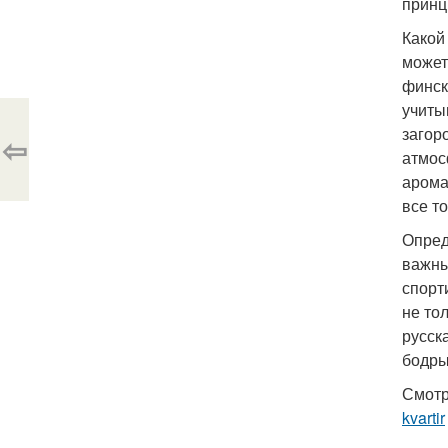
принц
Какой
может
финск
учиты
загор
⇦
атмос
арома
все т
Опред
важны
спорт
не то
русск
бодры
Смотр
kvartir