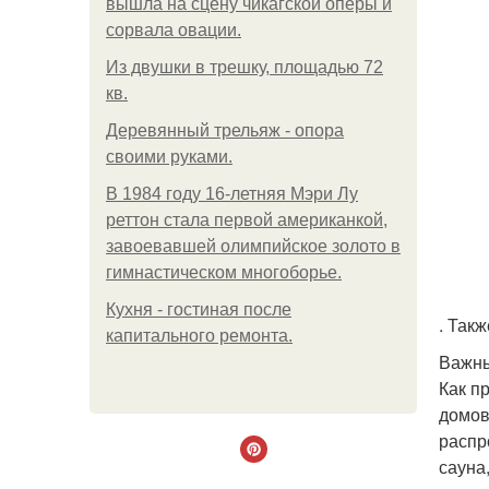
вышла на сцену чикагской оперы и
сорвала овации.
Из двушки в трешку, площадью 72
кв.
Деревянный трельяж - опора
своими руками.
В 1984 году 16-летняя Мэри Лу
реттон стала первой американкой,
завоевавшей олимпийское золото в
гимнастическом многоборье.
Кухня - гостиная после
. Такж
капитального ремонта.
Важны
Как п
домов
распр
сауна