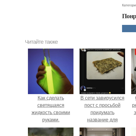
Категори
Понр
Читайте также
Как сделать
В сети завирусился
светящаяся
пост с просьбой
р
жидкость своими
придумать
руками.
название для
домашней
запеканки.