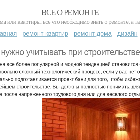
ВСЕ О РЕМОНТЕ
ма или квартиры. всё что необходимо знать о ремонте, а
лавная
ремонт квартир
ремонт дома
дизайн
 нужно учитывать при строительстве
ня все более популярной и модной тенденцией становится с
овольно сложный технологический процесс, если у вас нет
ально подготавливается проект бани для того, чтобы избеж
ейшем строительстве. Вы должны полностью понимать, для ч
а после напряженного трудового дня или для веселого отд