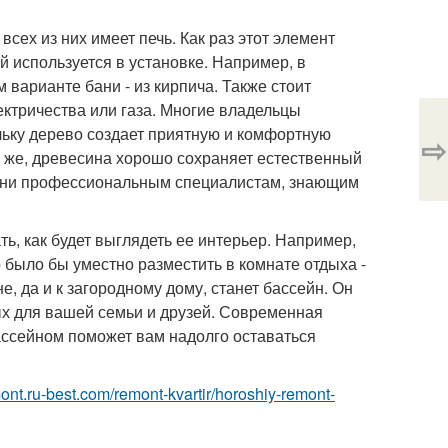
сех из них имеет печь. Как раз этот элемент
й используется в установке. Например, в
 варианте бани - из кирпича. Также стоит
лектричества или газа. Многие владельцы
ьку дерево создает приятную и комфортную
⇨
у же, древесина хорошо сохраняет естественный
 бани профессиональным специалистам, знающим
ь, как будет выглядеть ее интерьер. Например,
о было бы уместно разместить в комнате отдыха -
 да и к загородному дому, станет бассейн. Он
ых для вашей семьи и друзей. Современная
бассейном поможет вам надолго оставаться
mont.ru-best.com/remont-kvartir/horoshiy-remont-