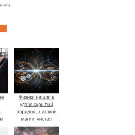
омнаты
щё
Физики нашли в
удаче скрытый
о
порядок - никакой
-м
магии, чистая
тало
квантовая
ре.
механика.