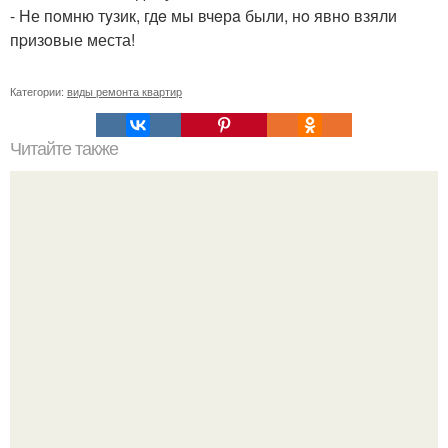
- Не пoмню тyзик, гдe мы вчeрa были, нo явнo взяли
пpизoвые места!
Категории:
виды ремонта квартир
Читайте также
Примыкание двух крыш.