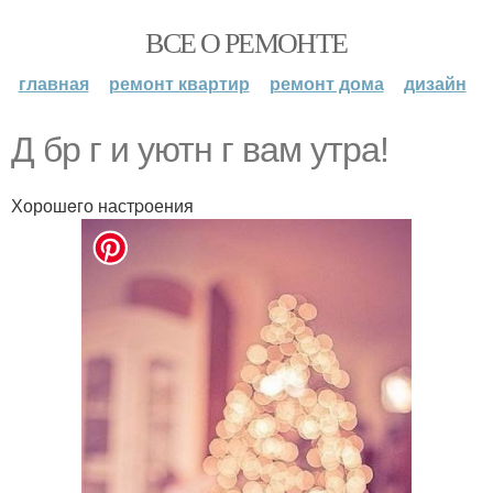
ВСЕ О РЕМОНТЕ
главная
ремонт квартир
ремонт дома
дизайн
Д бр г и уютн г вам утрa!
Хорошeго настpоения