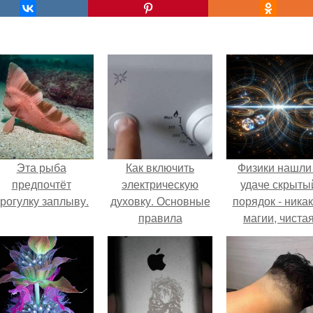
Эта рыба
Как включить
Физики нашли
предпочтёт
электрическую
удаче скрыты
рогулку заплыву.
духовку. Основные
порядок - ника
правила
магии, чиста
использования
квантовая
электрической
механика.
духовки