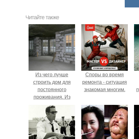
Читайте также
Из чего лучше
Споры во время
строить дом для
ремонта - ситуация
постоянного
знакомая многим.
п
проживания. Из
чего построить дом
для постоянного
проживания