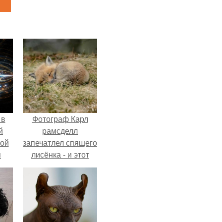
 в
Фотограф Карл
й
рамсделл
кой
запечатлел спящего
я
лисёнка - и этот
кадр способен
растопить даже
самое суровое
сердце.