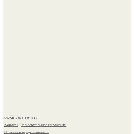
Сентябрь 1970 года.
История, от которой мороз по коже: корейская модель
настолько увлеклась пластикой, что вколола себе в лицо
кулинарное масло.
© 2026 Все о ремонте
Контакты
Пользовательское соглашение
Политика конфидециальности