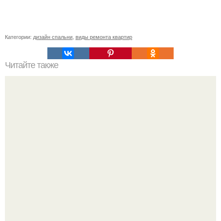
Категории:
дизайн спальни
,
виды ремонта квартир
Читайте также
Обязательно сохраните себе!