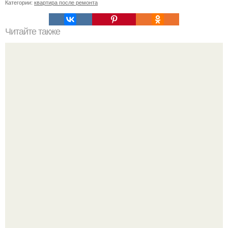
Категории:
квартира после ремонта
Читайте также
Жена высмотрела в интернете, как сделать плитку в
форме камней своими руками.