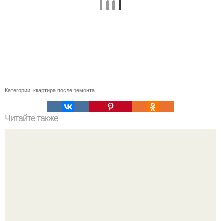
Категории:
квартира после ремонта
Читайте также
Жена высмотрела в интернете, как сделать плитку в
форме камней своими руками.