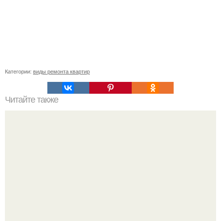
Категории:
виды ремонта квартир
Читайте также
Как спасти дачный участок от муравьиного нашествия.