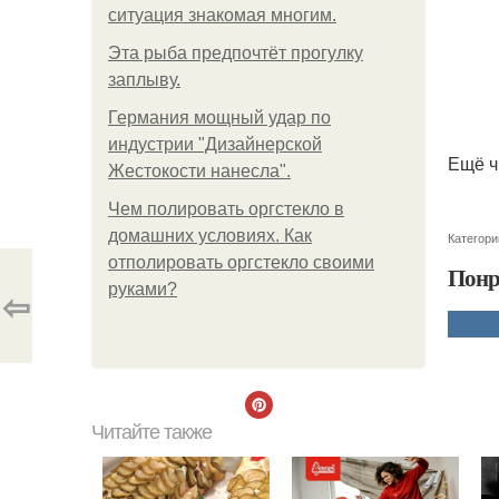
ситуация знакомая многим.
Эта рыба предпочтёт прогулку
заплыву.
Германия мощный удар по
индустрии "Дизайнерской
Ещё ч
Жестокости нанесла".
Чем полировать оргстекло в
домашних условиях. Как
Категори
отполировать оргстекло своими
Понр
руками?
⇦
Читайте также