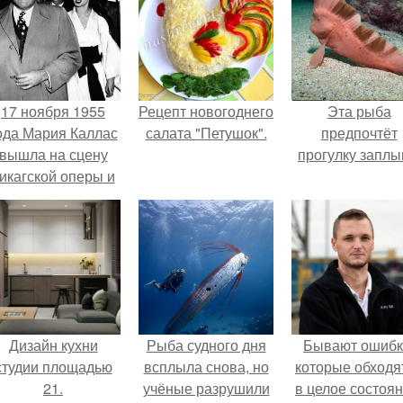
17 ноября 1955
Рецепт новогоднего
Эта рыба
ода Мария Каллас
салата "Петушок".
предпочтёт
вышла на сцену
прогулку заплы
икагской оперы и
сорвала овации.
Дизайн кухни
Рыба судного дня
Бывают ошибк
студии площадью
всплыла снова, но
которые обходя
21.
учёные разрушили
в целое состоян