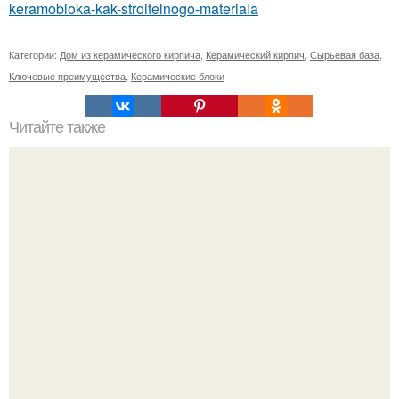
keramobloka-kak-stroitelnogo-materiala
Категории:
Дом из керамического кирпича
,
Керамический кирпич
,
Сырьевая база
,
Ключевые преимущества
,
Керамические блоки
Читайте также
До и после.