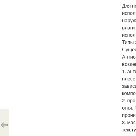
Для п
испол
наруж
влаги
испол
Типы 
Сущес
Антис
возде
1. ан
плесе
завис
компо
2. пр
огня.
прони
⇦
3. ма
текст