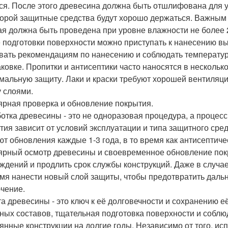
ся. После этого древесина должна быть отшлифована для у
торой защитные средства будут хорошо держаться. Важным
ая должна быть проведена при уровне влажности не более
 подготовки поверхности можно приступать к нанесению вы
вать рекомендациям по нанесению и соблюдать температу
аковке. Пропитки и антисептики часто наносятся в нескольк
мальную защиту. Лаки и краски требуют хорошей вентиляц
 слоями.
ярная проверка и обновление покрытия.
отка древесины - это не одноразовая процедура, а процес
тия зависит от условий эксплуатации и типа защитного сре
ют обновления каждые 1-3 года, в то время как антисептичес
ярный осмотр древесины и своевременное обновление пок
ждений и продлить срок службы конструкций. Даже в случ
мя нанести новый слой защиты, чтобы предотвратить дал
чение.
а древесины - это ключ к её долговечности и сохранению 
ных составов, тщательная подготовка поверхности и соблю
янные конструкции на долгие годы. Независимо от того, ис