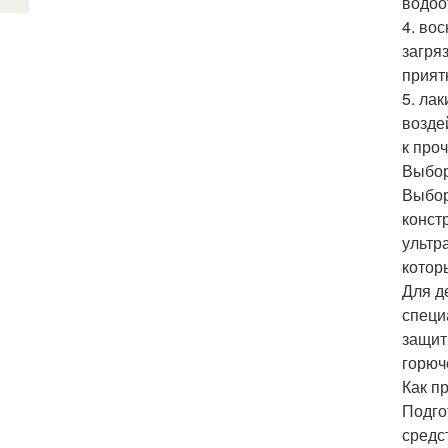
водоо
4. во
загря
прият
5. ла
возде
к про
Выбор
Выбор
конст
ультр
котор
Для д
специ
защит
горюч
Как п
Подго
средс