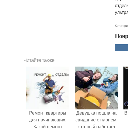
отдел
ультр
Категори
Понр
Читайте также
Ремонт квартиры
Девушка пошла на
В
для начинающих.
свидание с парнем,
Какой ремонт
который работает