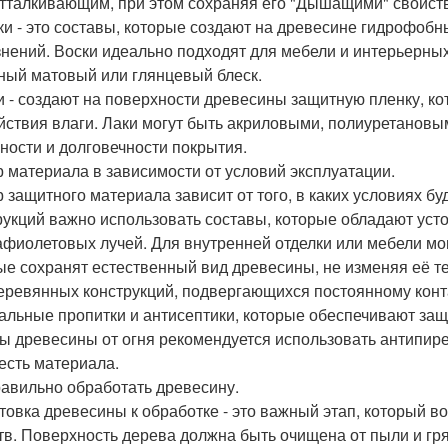
тталкивающим, при этом сохраняя его "Дышащими" свойст
ски - это составы, которые создают на древесине гидрофоб
знений. Воски идеально подходят для мебели и интерьерных
ный матовый или глянцевый блеск.
ки - создают на поверхности древесины защитную пленку, к
йствия влаги. Лаки могут быть акриловыми, полиуретановы
чности и долговечности покрытия.
 материала в зависимости от условий эксплуатации.
 защитного материала зависит от того, в каких условиях б
рукций важно использовать составы, которые обладают усто
афиолетовых лучей. Для внутренней отделки или мебели мо
ые сохранят естественный вид древесины, не изменяя её т
еревянных конструкций, подвергающихся постоянному конта
альные пропитки и антисептики, которые обеспечивают защи
ы древесины от огня рекомендуется использовать антипир
есть материала.
равильно обработать древесину.
товка древесины к обработке - это важный этап, который 
тв. Поверхность дерева должна быть очищена от пыли и гряз