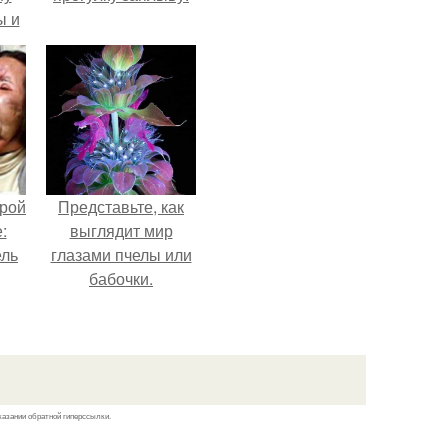
ы и
и.
орой
Представьте, как
:
выглядит мир
ель
глазами пчелы или
бабочки.
о
в
ое
казании обратной гиперссылки.