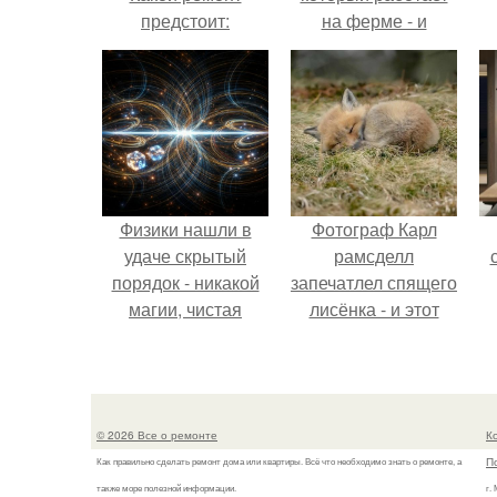
предстоит:
на ферме - и
косметический или
вернулась домой с
капитальный
подарком, который
точно не влезет в
дамскую сумочку.
Физики нашли в
Фотограф Карл
удаче скрытый
рамсделл
порядок - никакой
запечатлел спящего
магии, чистая
лисёнка - и этот
квантовая
кадр способен
механика.
растопить даже
самое суровое
сердце.
© 2026 Все о ремонте
К
П
Как правильно сделать ремонт дома или квартиры. Всё что необходимо знать о ремонте, а
также море полезной информации.
г.