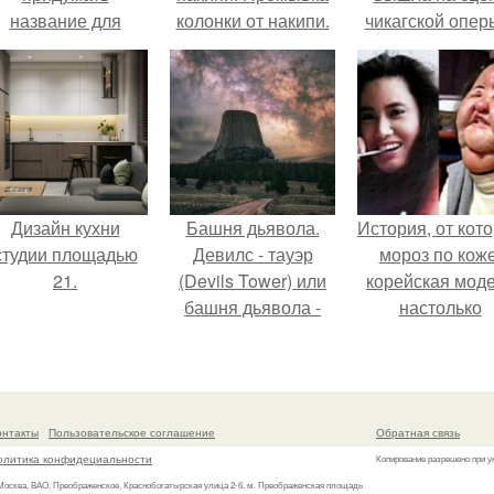
название для
колонки от накипи.
чикагской опер
домашней
сорвала оваци
запеканки.
Дизайн кухни
Башня дьявола.
История, от кот
студии площадью
Девилс - тауэр
мороз по коже
21.
(Devils Tower) или
корейская мод
башня дьявола -
настолько
монолит
увлеклась
вулканического
пластикой, чт
происхождения
вколола себе 
высотой 1558 м над
лицо кулинарн
онтакты
Пользовательское соглашение
Обратная связь
уровнем моря.
масло.
олитика конфидециальности
Копирование разрешено при у
 Москва, ВАО, Преображенское, Краснобогатырская улица 2-6, м. Преображенская площадь