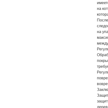
имеет
на ко
котор
После
следо
на уп
макси
между
Регул
Обраб
покры
требу
Регул
повре
вовре
Заклю
Защит
защит
дерев