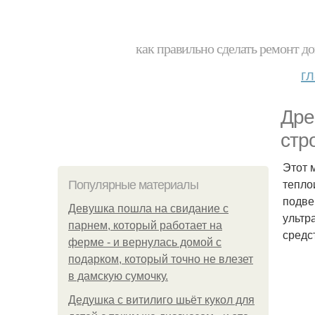
как правильно сделать ремонт до
г
Дре
стр
Этот 
тепло
Популярные материалы
подве
Девушка пошла на свидание с
ультр
парнем, который работает на
средс
ферме - и вернулась домой с
подарком, который точно не влезет
в дамскую сумочку.
Дедушка с витилиго шьёт кукол для