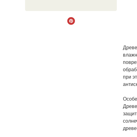
Древе
влажн
повре
обраб
при э
антисе
Особе
Древе
защит
солне
древе