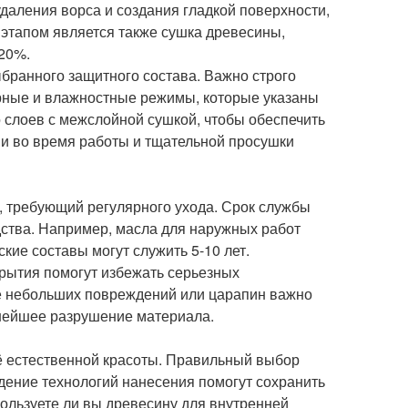
даления ворса и создания гладкой поверхности,
 этапом является также сушка древесины,
 20%.
бранного защитного состава. Важно строго
рные и влажностные режимы, которые указаны
о слоев с межслойной сушкой, чтобы обеспечить
ии во время работы и тщательной просушки
с, требующий регулярного ухода. Срок службы
дства. Например, масла для наружных работ
кие составы могут служить 5-10 лет.
рытия помогут избежать серьезных
ае небольших повреждений или царапин важно
ьнейшее разрушение материала.
её естественной красоты. Правильный выбор
дение технологий нанесения помогут сохранить
пользуете ли вы древесину для внутренней