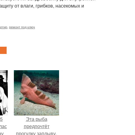
щиту от влаги, грибков, насекомых и
артир
,
ремонт под ключ
55
Эта рыба
лас
предпочтёт
ну
прогулку заплыву.