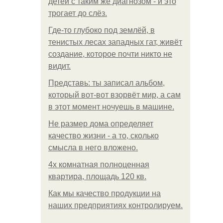
детей с таким же диагнозом - и это
трогает до слёз.
Где-то глубоко под землёй, в
тенистых лесах западных гат, живёт
создание, которое почти никто не
видит.
Представь: ты записал альбом,
который вот-вот взорвёт мир, а сам
в этот момент ночуешь в машине.
Не размер дома определяет
качество жизни - а то, сколько
смысла в него вложено.
4x комнатная полноценная
квартира, площадь 120 кв.
Как мы качество продукции на
наших предприятиях контролируем.