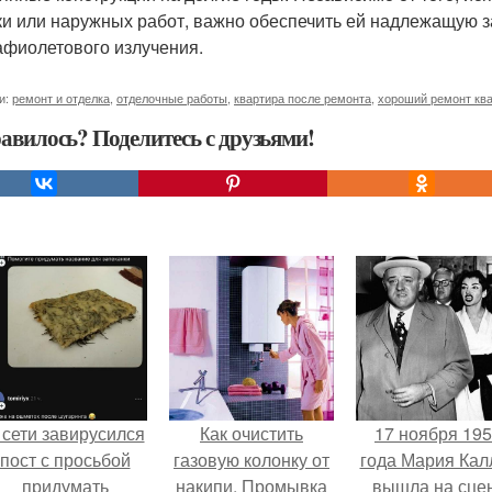
ки или наружных работ, важно обеспечить ей надлежащую за
афиолетового излучения.
и:
ремонт и отделка
,
отделочные работы
,
квартира после ремонта
,
хороший ремонт кв
авилось? Поделитесь с друзьями!
 сети завирусился
Как очистить
17 ноября 19
пост с просьбой
газовую колонку от
года Мария Кал
придумать
накипи. Промывка
вышла на сце