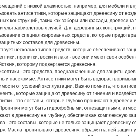
омещений с низкой влажностью, например, для мебели и вн
ьзовать антисептики, которые защищают древесину от возд
ных конструкций, таких как заборы или фасады, древесина 
 и ультрафиолетовых лучей. Для деревянных конструкций, н
ьзование специализированных средств, которые предотвра
защитных составов для древесины.
твует несколько типов средств, которые обеспечивают защ
ептики, пропитки, воски и лаки - все они имеют свои особен
йствия, которому подвергается древесина.
тисептики - это средства, предназначенные для защиты древе
нь и насекомые. Антисептики могут быть водорастворимыми
имости от условий эксплуатации. Важно помнить, что антис
ненты, которые защищают древесину от гниения и воздейс
опитки - это составы, которые глубоко проникают в древесин
 Пропитки могут быть гидрофобными, огнезащитными, атмо
кают в древесину на глубину, обеспечивая комплексную за
сла - это составы, которые не только защищают древесину о
уру. Масла пропитывают древесину, образуя на ней защитну