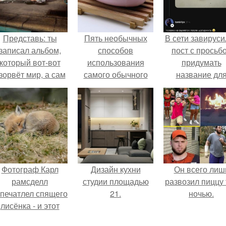
Представь: ты
Пять необычных
В сети завируси
записал альбом,
способов
пост с просьб
который вот-вот
использования
придумать
зорвёт мир, а сам
самого обычного
название дл
в этот момент
куска мыла.
домашней
очуешь в машине.
запеканки.
Фотограф Карл
Дизайн кухни
Он всего лиш
рамсделл
студии площадью
развозил пиццу 
апечатлел спящего
21.
ночью.
лисёнка - и этот
кадр способен