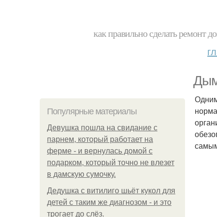
как правильно сделать ремонт до
г
Дым
Одним
норма
Популярные материалы
орган
Девушка пошла на свидание с
обезо
парнем, который работает на
самым
ферме - и вернулась домой с
подарком, который точно не влезет
в дамскую сумочку.
Дедушка с витилиго шьёт кукол для
детей с таким же диагнозом - и это
трогает до слёз.