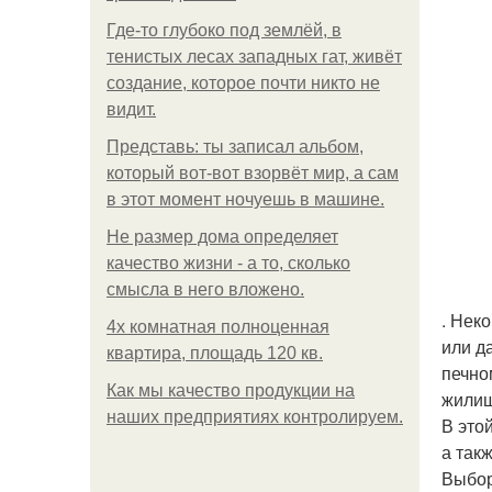
Где-то глубоко под землёй, в
тенистых лесах западных гат, живёт
создание, которое почти никто не
видит.
Представь: ты записал альбом,
который вот-вот взорвёт мир, а сам
в этот момент ночуешь в машине.
Не размер дома определяет
качество жизни - а то, сколько
смысла в него вложено.
. Нек
4x комнатная полноценная
или д
квартира, площадь 120 кв.
печно
Как мы качество продукции на
жилищ
наших предприятиях контролируем.
В это
а так
Выбор