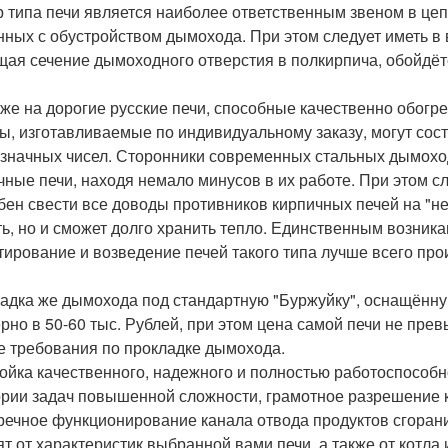
 типа печи является наиболее ответственным звеном в це
нных с обустройством дымохода. При этом следует иметь в 
ая сечение дымоходного отверстия в полкирпича, обойдётся
же на дорогие русские печи, способные качественно обогре
ы, изготавливаемые по индивидуальному заказу, могут сос
значных чисел. Сторонники современных стальных дымоход
чные печи, находя немало минусов в их работе. При этом сл
бен свести все доводы противников кирпичных печей на "нет"
ь, но и сможет долго хранить тепло. Единственным возника
тирование и возведение печей такого типа лучше всего про
адка же дымохода под стандартную "Буржуйку", оснащённ
рно в 50-60 тыс. Рублей, при этом цена самой печи не прев
 требования по прокладке дымохода.
ойка качественного, надежного и полностью работоспособн
ории задач повышенной сложности, грамотное разрешение к
речное функционирование канала отвода продуктов сгорани
ят от характеристик выбранной вами печи, а также от котла