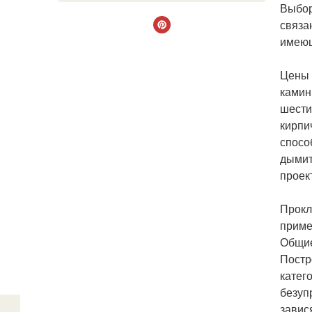
Выбор
связа
имеющ
Цены 
камин
шести
кирпи
спосо
дымит
проек
Прокл
приме
Общие
Постр
катег
безуп
завис