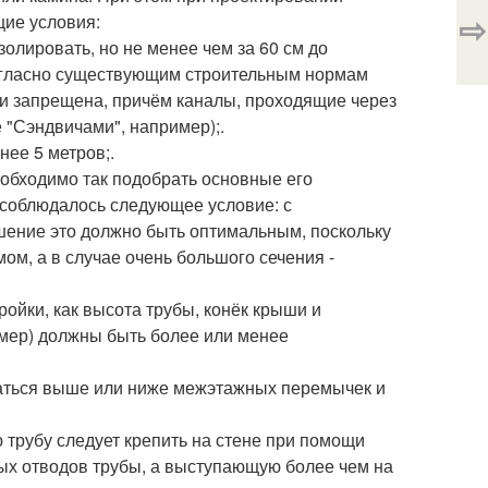
⇨
ие условия:
лировать, но не менее чем за 60 см до
Согласно существующим строительным нормам
ки запрещена, причём каналы, проходящие через
 "Сэндвичами", например);.
ее 5 метров;.
еобходимо так подобрать основные его
о соблюдалось следующее условие: с
шение это должно быть оптимальным, поскольку
м, а в случае очень большого сечения -
ойки, как высота трубы, конёк крыши и
имер) должны быть более или менее
гаться выше или ниже межэтажных перемычек и
ую трубу следует крепить на стене при помощи
ых отводов трубы, а выступающую более чем на