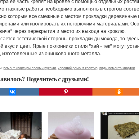
метра её часть крепят на кровле с помощью отдельных растяж
 монтажные работы необходимо выполнять в строгом соотве
сно которым все смежные с местом прокладки деревянные
иренами или изолировать их негорючими материалами. Осо
вича" через перекрытия и место их выхода на кровлю.
асается эстетической стороны прокладки дымохода, то здесь
ой вкус и цвет. Ярые поклонники стиля "хай - тек" могут у
, изготовленные из оцинкованного металла.
и:
ремонт квартиры своими руками
,
хороший ремонт квартир
,
виды ремонта квартир
авилось? Поделитесь с друзьями!