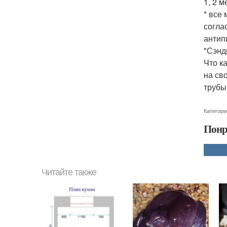
1, 2 
* все
согла
антип
"Сэнд
Что к
на св
трубы
Категори
Понр
Читайте также