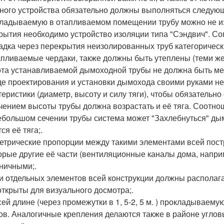
ного устройства обязательно должны выполняться следующ
кладываемую в отапливаемом помещении трубу можно не изо
рытия необходимо устройство изоляции типа "Сэндвич". 
адка через перекрытия неизолированных труб категоричес
апливаемые чердаки, также должны быть утеплены (теми же
ота устанавливаемой дымоходной трубы не должна быть мен
оде проектирования и установки дымохода своими руками н
теристики (диаметр, высоту и силу тяги), чтобы обязательн
чением высоты трубы должна возрастать и её тяга. Соотно
ебольшом сечении трубы система может "Захлебнуться" дымо
ся её тяга;.
метрические пропорции между такими элементами всей постр
орые другие её части (вентиляционные каналы дома, напр
ничными;.
ки отдельных элементов всей конструкции должны распола
открыты для визуального досмотра;.
всей длине (через промежутки в 1, 5-2, 5 м. ) прокладываем
ов. Аналогичные крепления делаются также в районе углов