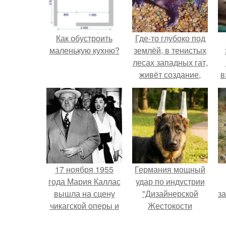
Как обустроить
Где-то глубоко под
маленькую кухню?
землёй, в тенистых
лесах западных гат,
живёт создание,
в
которое почти никто
не видит.
н
17 ноября 1955
Германия мощный
года Мария Каллас
удар по индустрии
вышла на сцену
"Дизайнерской
з
чикагской оперы и
Жестокости
сорвала овации.
нанесла".