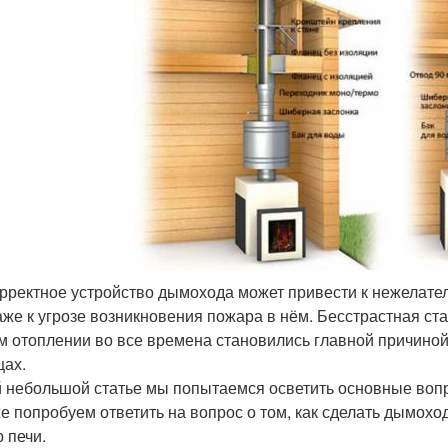
орректное устройство дымохода может привести к нежелат
аже к угрозе возникновения пожара в нём. Бесстрастная ста
м отоплении во все времена становились главной причиной
ах.
й небольшой статье мы попытаемся осветить основные воп
же попробуем ответить на вопрос о том, как сделать дымохо
 печи.