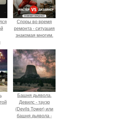
лся
Споры во время
ой
ремонта - ситуация
знакомая многим.
я
ь
Башня дьявола.
той
Девилс - тауэр
(Devils Tower) или
башня дьявола -
монолит