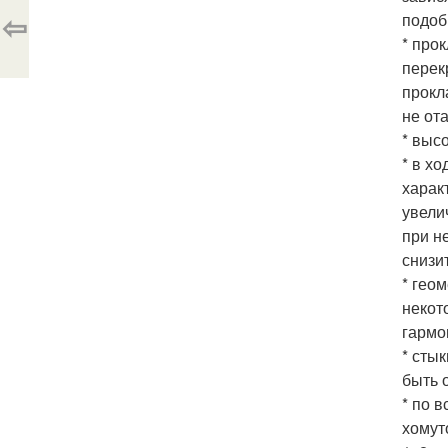
⇦
подоб
* про
перек
прокл
не от
* выс
* в х
харак
увели
при н
снизит
* гео
некот
гармо
* сты
быть 
* по 
хомут