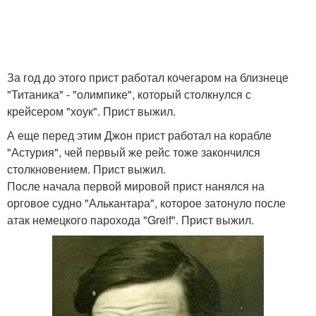
За год до этого прист работал кочегаром на близнеце
"Титаника" - "олимпике", который столкнулся с
крейсером "хоук". Прист выжил.
А еще перед этим Джон прист работал на корабле
"Астурия", чей первый же рейс тоже закончился
столкновением. Прист выжил.
После начала первой мировой прист нанялся на
орговое судно "Алькантара", которое затонуло после
атак немецкого парохода "Greif". Прист выжил.