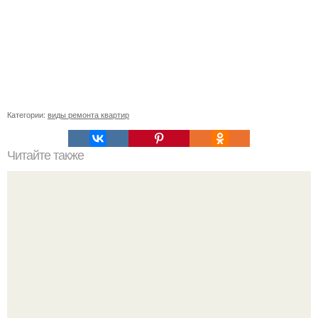
Категории:
виды ремонта квартир
Читайте также
Ремонт квартиры для начинающих. Какой ремонт
предстоит: косметический или капитальный