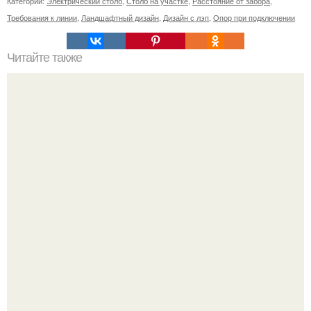
Категории:
Электрический столб
,
Столб на участке
,
Расстояние от забора
,
Требования к линии
,
Ландшафтный дизайн
,
Дизайн с лэп
,
Опор при подключении
Читайте также
Сколько нужно рулонов обоев на комнату 20 кв м.
Рассчитаем рулоны обоев