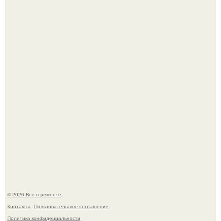
Дизайн кухни студии площадью 21.
Сентябрь 1970 года.
© 2026 Все о ремонте
Контакты
Пользовательское соглашение
Политика конфидециальности