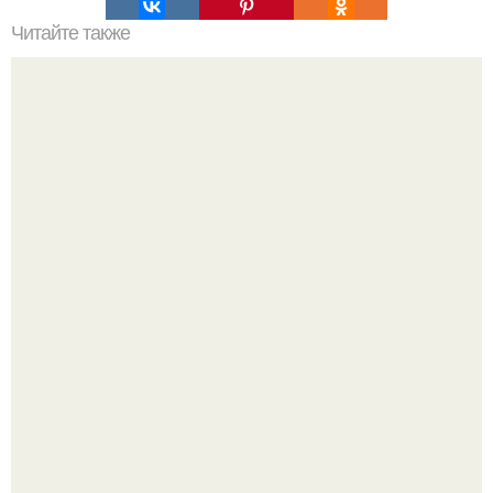
Читайте также
Примыкание двух крыш.
Девушка пошла на свидание с парнем, который
работает на ферме - и вернулась домой с подарком,