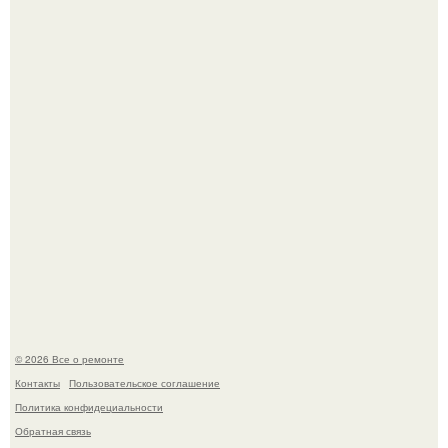
Apple.
Вы когда-нибудь замечали, как после тяжелого дня
настроение поднимается от одного взгляда на своего
питомца?
© 2026 Все о ремонте
Контакты
Пользовательское соглашение
Политика конфидециальности
Обратная связь