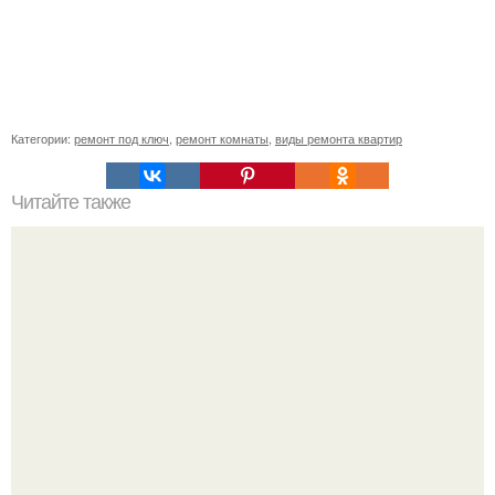
Категории:
ремонт под ключ
,
ремонт комнаты
,
виды ремонта квартир
Читайте также
Примыкание двух крыш.