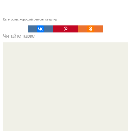
Категории:
хороший ремонт квартир
Читайте также
Сколько слоев шпаклевки нужно наносить под обои.
Зачем нужно шпаклевание