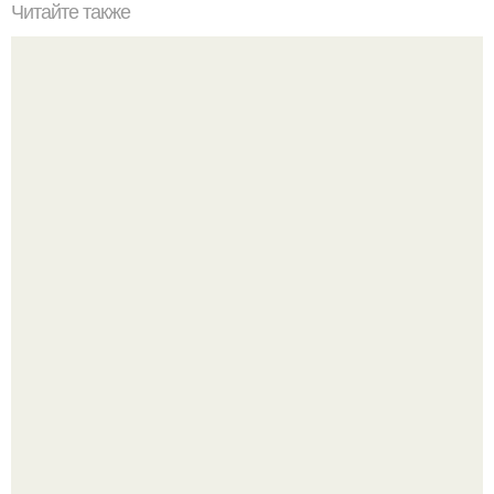
Читайте также
Бордовый цвет в интерьере и его сочетание с другими
цветами. Бордовый цвет в интерьере: тонкости
использования и удачные сочетания
Зумеры окончательно доставку в отдельный вид