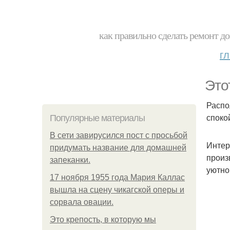
как правильно сделать ремонт до
г
Это
Распо
споко
Популярные материалы
В сети завирусился пост с просьбой
Интер
придумать название для домашней
произ
запеканки.
уютно
17 ноября 1955 года Мария Каллас
вышла на сцену чикагской оперы и
сорвала овации.
Это крепость, в которую мы