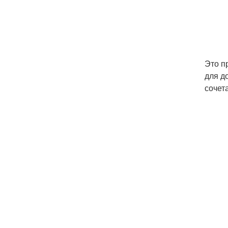
Это п
для д
сочет