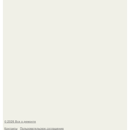
Бывают ошибки, которые обходятся в целое состояние.
Башня дьявола. Девилс - тауэр (Devils Tower) или башня
дьявола - монолит вулканического происхождения
высотой 1558 м над уровнем моря.
© 2026 Все о ремонте
Контакты
Пользовательское соглашение