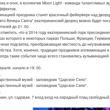
ека и огня, и коллектив Moon Light - команда талантливых 
ффектов.
инацией праздника станет красочный фейерверк над двор
его Вечера Света" екатерининский дворец можно будет посе
телей до 21: 00.
 отметить, что в 2014 году екатерининский парк присоеди
ках которого в некоторых парках Польши, Франции, Герман
чная подсветка, преображающая местность до неузнаваемо
бства. Хотя, конечно, традиция праздников иллюминации и 
 когда такие события чаще всего становились кульминацией
враля, начало в 19: 00.
.
арственный музей - заповедник "Царское Село".
арственный музей - заповедник "Царское Село".
.
шкин, ул. садовая, 7 вход вход на парадный плац свободный.