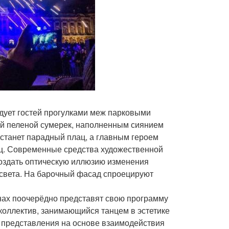
адует гостей прогулками меж парковыми
ой пеленой сумерек, наполненным сиянием
станет парадный плац, а главным героем
ец. Современные средства художественной
создать оптическую иллюзию изменения
и света. На барочный фасад спроецируют
нах поочерёдно представят свою программу
коллектив, занимающийся танцем в эстетике
ои представления на основе взаимодействия