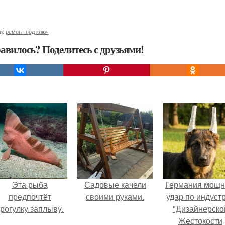
и:
ремонт под ключ
авилось? Поделитесь с друзьями!
Эта рыба
Садовые качели
Германия мощ
предпочтёт
своими руками.
удар по индуст
рогулку заплыву.
"Дизайнерско
Жестокости