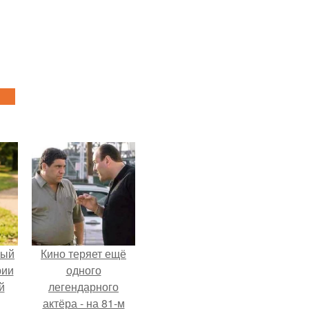
ный
Кино теряет ещё
рии
одного
й
легендарного
актёра - на 81-м