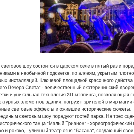
 световое шоу состоится в царском селе в пятый раз и пор
никами в необычной подсветке, по аллеям, укрытым плотн
вых инсталляций. Ключевой площадкой красочного действа 
его Вечера Света" - величественный екатерининский двор
етки и уникальная технология 3D-мэппинга, позволяющая 
ектурных элементов здания, погрузят зрителей в мир маги
чные световые эффекты и ожившие исторические сюжеты.
 единым световым шоу порадуют гостей парка. На трёх сце
 исторического танца "Малый Трианон" - хореографический 
ко и рококо, - уличный театр огня "Васана", создающий св