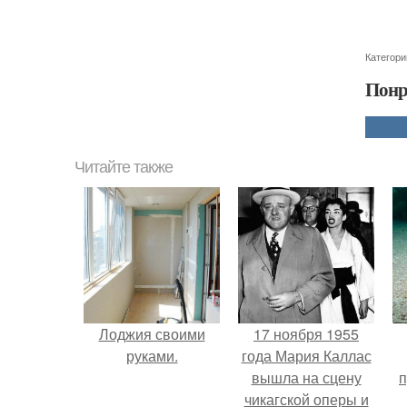
Категори
Понр
Читайте также
Лоджия своими
17 ноября 1955
руками.
года Мария Каллас
вышла на сцену
п
чикагской оперы и