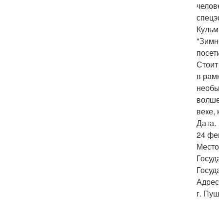
челов
спецэ
Кульм
"Зимн
посети
Стоит
в рам
необы
волше
веке,
Дата.
24 фе
Место
Госуд
Госуд
Адрес
г. Пу