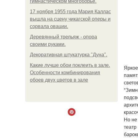
гимнастическом многоборье.
17 ноября 1955 года Мария Каллас
вышла на сцену чикагской оперы и
сорвала овации.
Деревянный трельяж - опора
своими руками.
Декоративная штукатурка "Дуна".
Какие лучше обои поклеить в зале.
Яркое
Особенности комбинирования
памят
обоев двух цветов в зале
свето
"Зимн
подсв
архит
красо
Но не
театр
барок