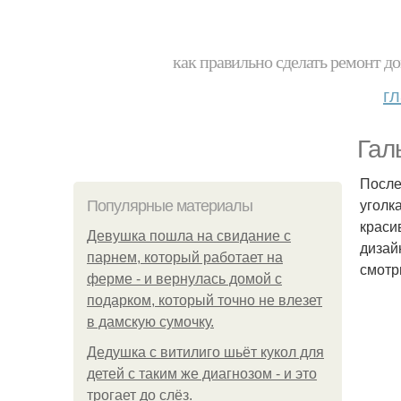
как правильно сделать ремонт до
г
Гал
После
уголк
Популярные материалы
краси
Девушка пошла на свидание с
дизай
парнем, который работает на
смотр
ферме - и вернулась домой с
подарком, который точно не влезет
в дамскую сумочку.
Дедушка с витилиго шьёт кукол для
детей с таким же диагнозом - и это
трогает до слёз.