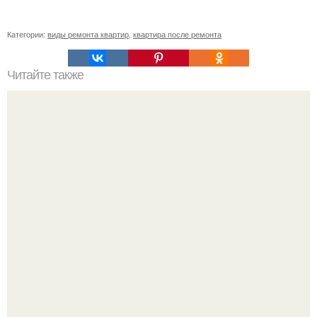
Категории:
виды ремонта квартир
,
квартира после ремонта
Читайте также
Ремонт квартиры для начинающих. Какой ремонт
предстоит: косметический или капитальный